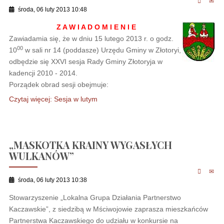
środa, 06 luty 2013 10:48
Z A W I A D O M I E N I E
Zawiadamia się, że w dniu 15 lutego 2013 r. o godz.
00
10
w sali nr 14 (poddasze) Urzędu Gminy w Złotoryi,
odbędzie się XXVI sesja Rady Gminy Złotoryja w
kadencji 2010 - 2014.
Porządek obrad sesji obejmuje:
Czytaj więcej: Sesja w lutym
„MASKOTKA KRAINY WYGASŁYCH
WULKANÓW”
środa, 06 luty 2013 10:38
Stowarzyszenie „Lokalna Grupa Działania Partnerstwo
Kaczawskie”, z siedzibą w Mściwojowie zaprasza mieszkańców
Partnerstwa Kaczawskiego do udziału w konkursie na