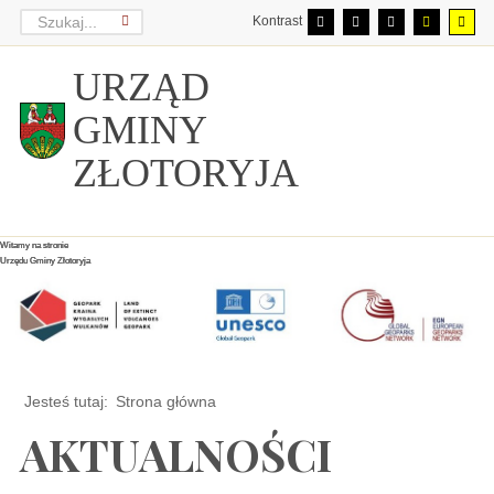
Kontrast
URZĄD
GMINY
ZŁOTORYJA
Witamy na stronie
Witamy na stronie
Witamy na stronie
Urzędu Gminy Złotoryja
Urzędu Gminy Złotoryja
Urzędu Gminy Złotoryja
Jesteś tutaj:
Strona główna
AKTUALNOŚCI