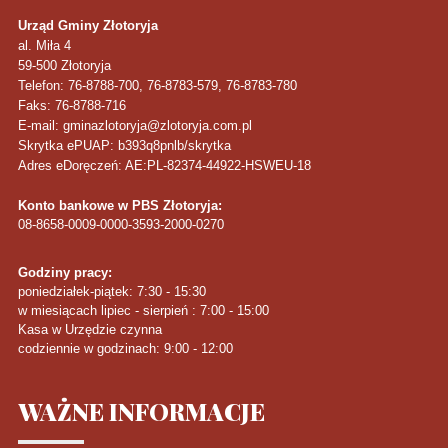
Urząd Gminy Złotoryja
al. Miła 4
59-500
Złotoryja
Telefon
: 76-8788-700, 76-8783-579, 76-8783-780
Faks
: 76-8788-716
E-mail: gminazlotoryja@zlotoryja.com.pl
Skrytka ePUAP: b393q8pnlb/skrytka
Adres eDoręczeń: AE:PL-82374-44922-HSWEU-18
Konto bankowe w PBS Złotoryja:
08-8658-0009-0000-3593-2000-0270
Godziny pracy:
poniedziałek-piątek: 7:30 - 15:30
w miesiącach lipiec - sierpień : 7:00 - 15:00
Kasa w Urzędzie czynna
codziennie w godzinach: 9:00 - 12:00
WAŻNE
INFORMACJE