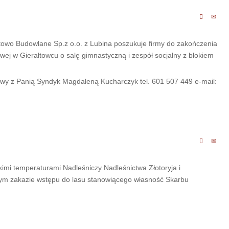
owo Budowlane Sp.z o.o. z Lubina poszukuje firmy do zakończenia
ej w Gierałtowcu o salę gimnastyczną i zespół socjalny z blokiem
lowy z Panią Syndyk Magdaleną Kucharczyk tel. 601 507 449 e-mail:
sokimi temperaturami Nadleśniczy Nadleśnictwa Złotoryja i
wym zakazie wstępu do lasu stanowiącego własność Skarbu