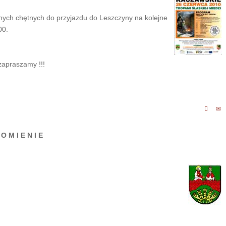
nnych chętnych do przyjazdu do Leszczyny na kolejne
00.
zapraszamy !!!
 O M I E N I E