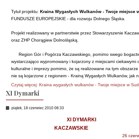
Tytuł projektu:
Kraina Wygasłych Wulkanów - Twoje miejsce 
FUNDUSZE EUROPEJSKIE - dla rozwoju Dolnego Śląska.
Projekt realizowany w partnerstwie przez Stowarzyszenie Kaczaws
oraz ZHP Chorągiew Dolnośląską.
Region Gór i Pogórza Kaczawskiego, pomimo swego bogactwa k
wystarczająco wypromowany i kojarzony z miejscami ciekawymi 
kulturalne i imprezy pomimo, że są realizowane na tym obszarze o
nie są kojarzone z regionem - Krainą Wygasłych Wulkanów, jak 
Czytaj więcej: Kraina wygasłych wulkanów - Twoje miejsce w Su
XI Dymarki
piątek, 18 czerwiec 2010 08:33
XI DYMARKI
KACZAWSKIE
26 czerwca 