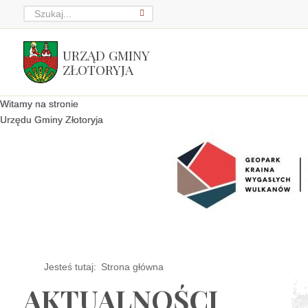
URZĄD GMINY
ZŁOTORYJA
Witamy na stronie
Witamy na stronie
Witamy na stronie
Urzędu Gminy Złotoryja
Urzędu Gminy Złotoryja
Urzędu Gminy Złotoryja
Jesteś tutaj:
Strona główna
AKTUALNOŚCI