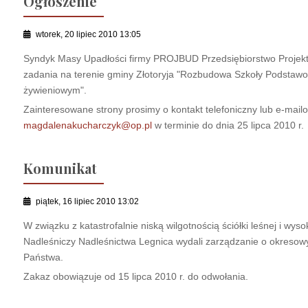
Ogłoszenie
wtorek, 20 lipiec 2010 13:05
Syndyk Masy Upadłości firmy PROJBUD Przedsiębiorstwo Projekt
zadania na terenie gminy Złotoryja "Rozbudowa Szkoły Podstawow
żywieniowym".
Zainteresowane strony prosimy o kontakt telefoniczny lub e-mai
magdalenakucharczyk@op.pl
w terminie do dnia 25 lipca 2010 r.
Komunikat
piątek, 16 lipiec 2010 13:02
W związku z katastrofalnie niską wilgotnością ściółki leśnej i wy
Nadleśniczy Nadleśnictwa Legnica wydali zarządzanie o okreso
Państwa.
Zakaz obowiązuje od 15 lipca 2010 r. do odwołania.