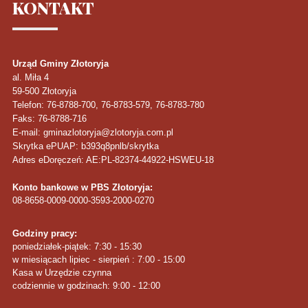
KONTAKT
Urząd Gminy Złotoryja
al. Miła 4
59-500
Złotoryja
Telefon
: 76-8788-700, 76-8783-579, 76-8783-780
Faks
: 76-8788-716
E-mail: gminazlotoryja@zlotoryja.com.pl
Skrytka ePUAP: b393q8pnlb/skrytka
Adres eDoręczeń: AE:PL-82374-44922-HSWEU-18
Konto bankowe w PBS Złotoryja:
08-8658-0009-0000-3593-2000-0270
Godziny pracy:
poniedziałek-piątek: 7:30 - 15:30
w miesiącach lipiec - sierpień : 7:00 - 15:00
Kasa w Urzędzie czynna
codziennie w godzinach: 9:00 - 12:00