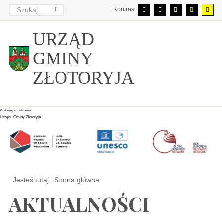
Kontrast
URZĄD
GMINY
ZŁOTORYJA
Witamy na stronie
Witamy na stronie
Witamy na stronie
Urzędu Gminy Złotoryja
Urzędu Gminy Złotoryja
Urzędu Gminy Złotoryja
Jesteś tutaj:
Strona główna
AKTUALNOŚCI