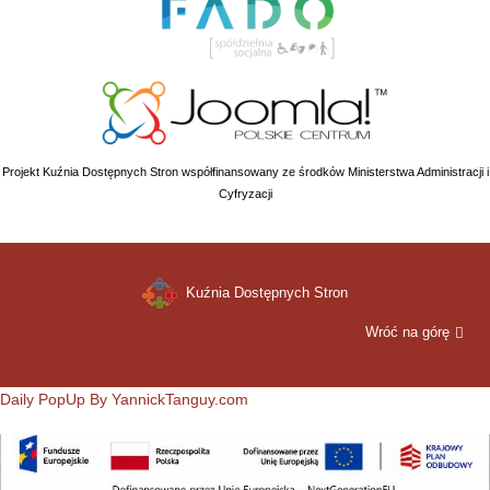
Projekt Kuźnia Dostępnych Stron współfinansowany ze środków Ministerstwa Administracji i
Cyfryzacji
Kuźnia Dostępnych Stron
Wróć na górę
Daily PopUp By YannickTanguy.com