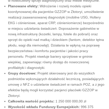
w nowoczesny sprzęt diagnostyczny oraz meble medyczne.
Planowane efekty:
Wdrożenie i rozwój modelu opieki
koordynowanej dla pacjentów GZZOP w Złotoryi, umożliwienie
realizacji zaawansowanej diagnostyki (mobilne USG, Holtery
EKG i ciśnieniowe, aparat CRP, ciśnieniomierze) bezpośrednio
w miejscu udzielania świadczeń. Doposażenie gabinetów w
nową infrastrukturę (kozetki, lampy, fotele do pobrań) oraz
sprzęt do opieki nad matką i dzieckiem (fantom, detektor tętna
płodu, wagi dla niemowląt). Działania te wpłyną na poprawę
bezpieczeństwa i komfortu pacjentów i jakości pracy
personelu. Projekt niweluje bariery sprzętowe w gminie
wiejskiej, zapewniając równy dostęp do nowoczesnej
profilaktyki i diagnostyki.
Grupy docelowe:
Projekt skierowany jest do wszystkich
podmiotów wykonujących działalność leczniczą, posiadających
umowę z NFZ o udzielanie świadczeń w ramach POZ, a z jego
efektów będą mogli korzystać pacjenci placówki GZZOP w
Złotoryi.
Całkowita wartość projektu:
1 250 000 000,00 zł
Wysokość wkładu Funduszy Europejskich:
996 375