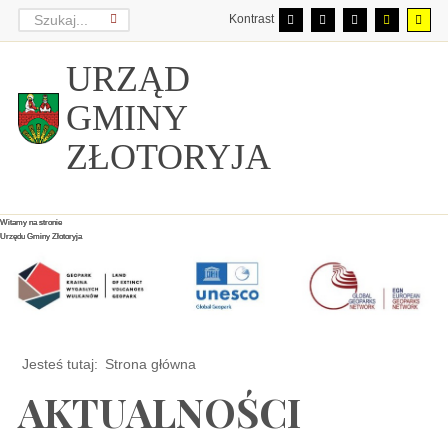
Kontrast
URZĄD
GMINY
ZŁOTORYJA
Witamy na stronie
Witamy na stronie
Witamy na stronie
Urzędu Gminy Złotoryja
Urzędu Gminy Złotoryja
Urzędu Gminy Złotoryja
Jesteś tutaj:
Strona główna
AKTUALNOŚCI