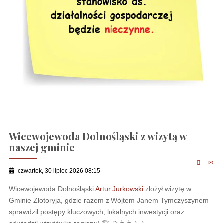
Wicewojewoda Dolnośląski z wizytą w
naszej gminie
czwartek, 30 lipiec 2026 08:15
Wicewojewoda Dolnośląski
Artur Jurkowski
złożył wizytę w
Gminie Złotoryja, gdzie razem z Wójtem Janem Tymczyszynem
sprawdził postępy kluczowych, lokalnych inwestycji oraz
odwiedził wizytówkę regionu! 🏗 ⛰👨‍👩‍👧‍👧