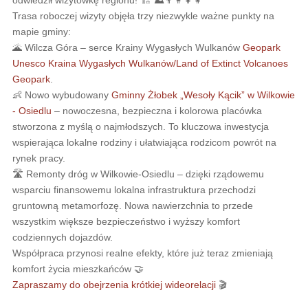
Trasa roboczej wizyty objęła trzy niezwykle ważne punkty na
mapie gminy:
🌋 Wilcza Góra – serce Krainy Wygasłych Wulkanów
Geopark
Unesco Kraina Wygasłych Wulkanów/Land of Extinct Volcanoes
Geopark
.
👶 Nowo wybudowany
Gminny Żłobek „Wesoły Kącik” w Wilkowie
- Osiedlu
– nowoczesna, bezpieczna i kolorowa placówka
stworzona z myślą o najmłodszych. To kluczowa inwestycja
wspierająca lokalne rodziny i ułatwiająca rodzicom powrót na
rynek pracy.
🛣 Remonty dróg w Wilkowie-Osiedlu – dzięki rządowemu
wsparciu finansowemu lokalna infrastruktura przechodzi
gruntowną metamorfozę. Nowa nawierzchnia to przede
wszystkim większe bezpieczeństwo i wyższy komfort
codziennych dojazdów.
Współpraca przynosi realne efekty, które już teraz zmieniają
komfort życia mieszkańców 🤝
Zapraszamy do obejrzenia krótkiej wideorelacji
🎬