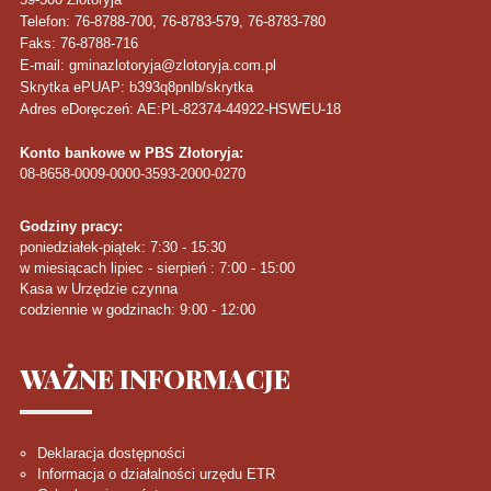
Telefon
: 76-8788-700, 76-8783-579, 76-8783-780
Faks
: 76-8788-716
E-mail: gminazlotoryja@zlotoryja.com.pl
Skrytka ePUAP: b393q8pnlb/skrytka
Adres eDoręczeń: AE:PL-82374-44922-HSWEU-18
Konto bankowe w PBS Złotoryja:
08-8658-0009-0000-3593-2000-0270
Godziny pracy:
poniedziałek-piątek: 7:30 - 15:30
w miesiącach lipiec - sierpień : 7:00 - 15:00
Kasa w Urzędzie czynna
codziennie w godzinach: 9:00 - 12:00
WAŻNE
INFORMACJE
Deklaracja dostępności
Informacja o działalności urzędu ETR