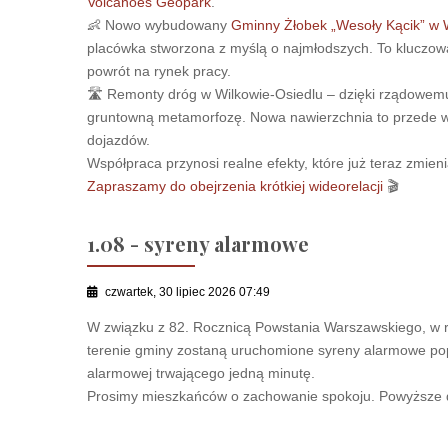
Volcanoes Geopark
.
👶 Nowo wybudowany
Gminny Żłobek „Wesoły Kącik” w W
placówka stworzona z myślą o najmłodszych. To kluczowa 
powrót na rynek pracy.
🛣 Remonty dróg w Wilkowie-Osiedlu – dzięki rządowemu
gruntowną metamorfozę. Nowa nawierzchnia to przede w
dojazdów.
Współpraca przynosi realne efekty, które już teraz zmie
Zapraszamy do obejrzenia krótkiej wideorelacji
🎬
1.08 - syreny alarmowe
czwartek, 30 lipiec 2026 07:49
W związku z 82. Rocznicą Powstania Warszawskiego, w ra
terenie gminy zostaną uruchomione syreny alarmowe po
alarmowej trwającego jedną minutę.
Prosimy mieszkańców o zachowanie spokoju. Powyższe dz