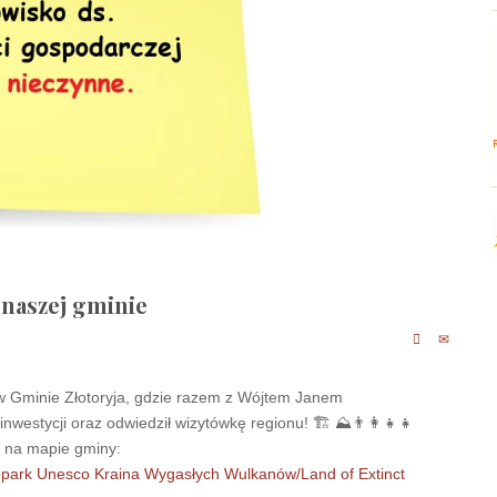
 naszej gminie
 w Gminie Złotoryja, gdzie razem z Wójtem Janem
westycji oraz odwiedził wizytówkę regionu! 🏗 ⛰👨‍👩‍👧‍👧
y na mapie gminy:
park Unesco Kraina Wygasłych Wulkanów/Land of Extinct