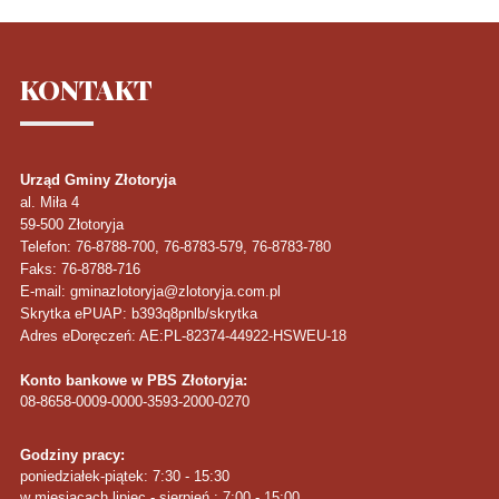
KONTAKT
Urząd Gminy Złotoryja
al. Miła 4
59-500
Złotoryja
Telefon
: 76-8788-700, 76-8783-579, 76-8783-780
Faks
: 76-8788-716
E-mail: gminazlotoryja@zlotoryja.com.pl
Skrytka ePUAP: b393q8pnlb/skrytka
Adres eDoręczeń: AE:PL-82374-44922-HSWEU-18
Konto bankowe w PBS Złotoryja:
08-8658-0009-0000-3593-2000-0270
Godziny pracy:
poniedziałek-piątek: 7:30 - 15:30
w miesiącach lipiec - sierpień : 7:00 - 15:00