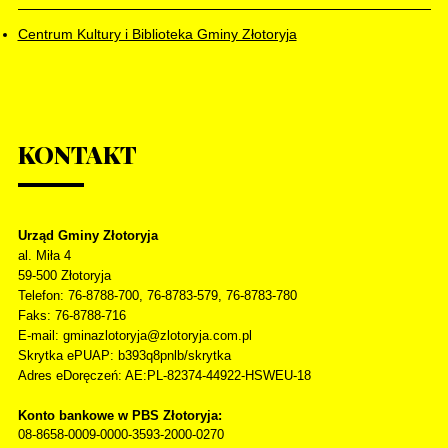
Centrum Kultury i Biblioteka Gminy Złotoryja
KONTAKT
Urząd Gminy Złotoryja
al. Miła 4
59-500
Złotoryja
Telefon
: 76-8788-700, 76-8783-579, 76-8783-780
Faks
: 76-8788-716
E-mail: gminazlotoryja@zlotoryja.com.pl
Skrytka ePUAP: b393q8pnlb/skrytka
Adres eDoręczeń: AE:PL-82374-44922-HSWEU-18
Konto bankowe w PBS Złotoryja:
08-8658-0009-0000-3593-2000-0270