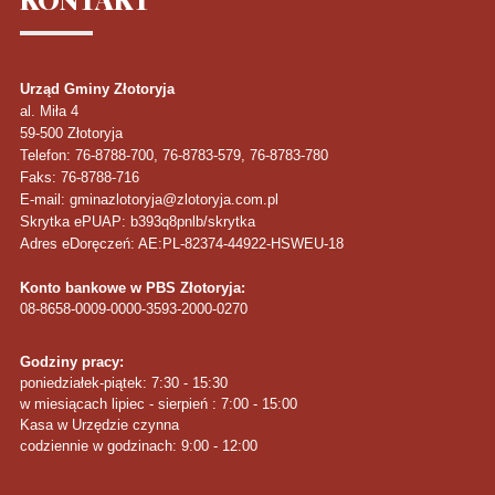
Urząd Gminy Złotoryja
al. Miła 4
59-500
Złotoryja
Telefon
: 76-8788-700, 76-8783-579, 76-8783-780
Faks
: 76-8788-716
E-mail: gminazlotoryja@zlotoryja.com.pl
Skrytka ePUAP: b393q8pnlb/skrytka
Adres eDoręczeń: AE:PL-82374-44922-HSWEU-18
Konto bankowe w PBS Złotoryja:
08-8658-0009-0000-3593-2000-0270
Godziny pracy:
poniedziałek-piątek: 7:30 - 15:30
w miesiącach lipiec - sierpień : 7:00 - 15:00
Kasa w Urzędzie czynna
codziennie w godzinach: 9:00 - 12:00