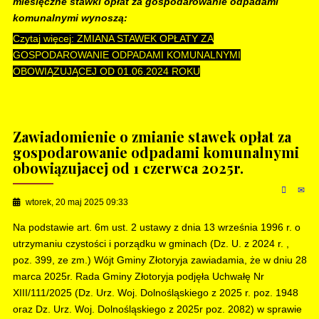
miesięczne stawki opłat za gospodarowanie odpadami
komunalnymi wynoszą:
Czytaj więcej: ZMIANA STAWEK OPŁATY ZA
GOSPODAROWANIE ODPADAMI KOMUNALNYMI
OBOWIĄZUJĄCEJ OD 01.06.2024 ROKU
Zawiadomienie o zmianie stawek opłat za
gospodarowanie odpadami komunalnymi
obowiązujacej od 1 czerwca 2025r.
wtorek, 20 maj 2025 09:33
Na podstawie art. 6m ust. 2 ustawy z dnia 13 września 1996 r. o
utrzymaniu czystości i porządku w gminach (Dz. U. z 2024 r. ,
poz. 399, ze zm.) Wójt Gminy Złotoryja zawiadamia, że w dniu 28
marca 2025r. Rada Gminy Złotoryja podjęła Uchwałę Nr
XIII/111/2025 (Dz. Urz. Woj. Dolnośląskiego z 2025 r. poz. 1948
oraz Dz. Urz. Woj. Dolnośląskiego z 2025r poz. 2082) w sprawie