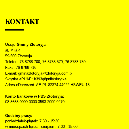
KONTAKT
Urząd Gminy Złotoryja
al. Miła 4
59-500
Złotoryja
Telefon
: 76-8788-700, 76-8783-579, 76-8783-780
Faks
: 76-8788-716
E-mail: gminazlotoryja@zlotoryja.com.pl
Skrytka ePUAP: b393q8pnlb/skrytka
Adres eDoręczeń: AE:PL-82374-44922-HSWEU-18
Konto bankowe w PBS Złotoryja:
08-8658-0009-0000-3593-2000-0270
Godziny pracy:
poniedziałek-piątek: 7:30 - 15:30
w miesiącach lipiec - sierpień : 7:00 - 15:00