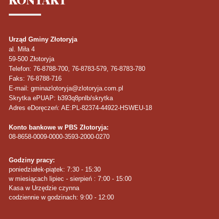
Urząd Gminy Złotoryja
al. Miła 4
59-500
Złotoryja
Telefon
: 76-8788-700, 76-8783-579, 76-8783-780
Faks
: 76-8788-716
E-mail: gminazlotoryja@zlotoryja.com.pl
Skrytka ePUAP: b393q8pnlb/skrytka
Adres eDoręczeń: AE:PL-82374-44922-HSWEU-18
Konto bankowe w PBS Złotoryja:
08-8658-0009-0000-3593-2000-0270
Godziny pracy:
poniedziałek-piątek: 7:30 - 15:30
w miesiącach lipiec - sierpień : 7:00 - 15:00
Kasa w Urzędzie czynna
codziennie w godzinach: 9:00 - 12:00