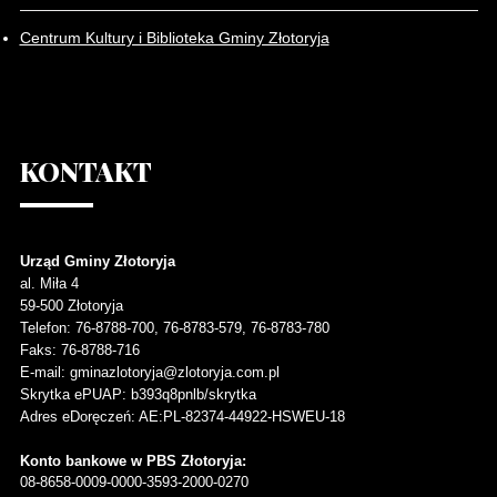
Centrum Kultury i Biblioteka Gminy Złotoryja
KONTAKT
Urząd Gminy Złotoryja
al. Miła 4
59-500
Złotoryja
Telefon
: 76-8788-700, 76-8783-579, 76-8783-780
Faks
: 76-8788-716
E-mail: gminazlotoryja@zlotoryja.com.pl
Skrytka ePUAP: b393q8pnlb/skrytka
Adres eDoręczeń: AE:PL-82374-44922-HSWEU-18
Konto bankowe w PBS Złotoryja:
08-8658-0009-0000-3593-2000-0270