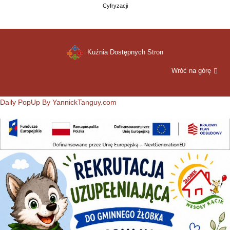
Cyfryzacji
Kuźnia Dostępnych Stron
Wróć na górę
Daily PopUp By YannickTanguy.com