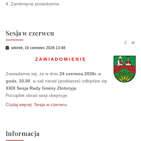
4. Zamknięcie posiedzenia.
Sesja w czerwcu
wtorek, 16 czerwiec 2026 13:48
Z A W I A D O M I E N I E
Zawiadamia się, że w dniu
24 czerwca 2026r. o
godz. 10.00
w sali narad (poddasze) odbędzie się
XXIX Sesja Rady Gminy Złotoryja
.
Porządek obrad sesji obejmuje:
Czytaj więcej: Sesja w czerwcu
Informacja