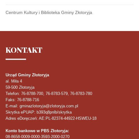
Centrum Kultury i Biblioteka Gminy Złotoryja
KONTAKT
Urząd Gminy Złotoryja
al. Miła 4
59-500
Złotoryja
Telefon
: 76-8788-700, 76-8783-579, 76-8783-780
Faks
: 76-8788-716
E-mail: gminazlotoryja@zlotoryja.com.pl
Skrytka ePUAP: b393q8pnlb/skrytka
Adres eDoręczeń: AE:PL-82374-44922-HSWEU-18
Konto bankowe w PBS Złotoryja:
08-8658-0009-0000-3593-2000-0270