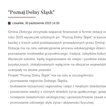
"Poznaj Dolny Śląsk"
czwartek, 30 październik 2025 14:35
Gmina Złotoryja otrzymała wsparcie finansowe w formie dotacji 
roku 2025 wycieczek szkolnych pn. "Poznaj Dolny Śląsk" w kwocie 
każdej z trzech szkół podstawowych prowadzonych przez Gminę Z
Dotacja ma na celu uatrakcyjnienie procesu edukacyjnego dzieci 
poznawanie środowiska przyrodniczego, tradycji, zabytków kultury 
Wycieczki szkolne, będą organizowane do miejsc i punktów eduka
turystycznych, zlokalizowanych wyłącznie na obszarze województ
ucierpiały na skutek powodzi.
Projekt "Poznaj Dolny Śląsk" ma na celu w szczególności:
- poznawanie regionów Dolnego Śląska;
- budowanie tożsamości regionalnej i więzi z lokalnym dziedzictw
- poszerzenie wiedzy z różnych dziedzin życia społecznego, gosp
- rozwijanie świadomości ekologicznej i upowszechnianie zasad 
- promowanie zdrowego stylu życia i aktywności fizycznej;