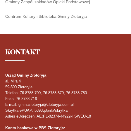
Gminny Zespół zakładów Opieki Podstawowej
Centrum Kultury i Biblioteka Gminy Złotoryja
KONTAKT
Urząd Gminy Złotoryja
al. Miła 4
59-500
Złotoryja
Telefon
: 76-8788-700, 76-8783-579, 76-8783-780
Faks
: 76-8788-716
E-mail: gminazlotoryja@zlotoryja.com.pl
Skrytka ePUAP: b393q8pnlb/skrytka
Adres eDoręczeń: AE:PL-82374-44922-HSWEU-18
Konto bankowe w PBS Złotoryja: