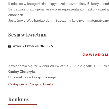
II miejsce w kategorii klas piątych zajął uczeń klasy 5, który zos
Serdecznie gratulujemy wszystkim reprezentantom szkoły świet
emocjach.
Jesteśmy z Was bardzo dumni i życzymy kolejnych matematyczn
Sesja w kwietniu
wtorek, 21 kwiecień 2026 12:50
Z A W I A D O M 
Zawiadamia się, że w dniu
28 kwietnia 2026r. o godz. 10.00
w s
Gminy Złotoryja
.
Porządek obrad sesji obejmuje:
Czytaj więcej: Sesja w kwietniu
Konkurs