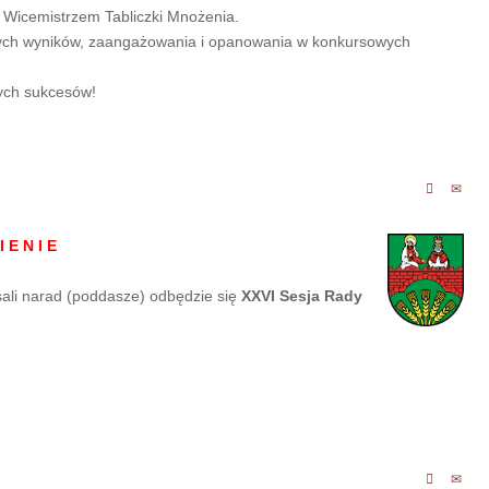
tał Wicemistrzem Tabliczki Mnożenia.
nych wyników, zaangażowania i opanowania w konkursowych
ych sukcesów!
I E N I E
ali narad (poddasze) odbędzie się
XXVI Sesja Rady