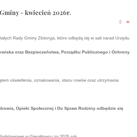
 Gminy - kwiecień 2026r.
stałych Rady Gminy Złotoryja, które odbędą się w sali narad Urzędu
dowiska oraz Bezpieczeństwa, Porządku Publicznego i Ochrony
ątem oświetlenia, oznakowania, stanu rowów oraz utrzymania
 Zdrowia, Opieki Społecznej i Do Spraw Rodziny odbędzie się
 Podstawowej w Gierałtowcu za 2025 rok.