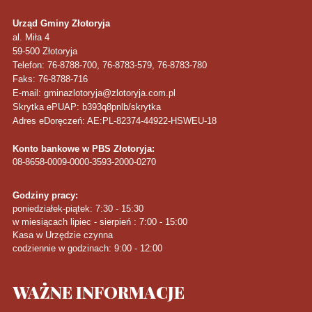
Urząd Gminy Złotoryja
al. Miła 4
59-500
Złotoryja
Telefon
: 76-8788-700, 76-8783-579, 76-8783-780
Faks
: 76-8788-716
E-mail: gminazlotoryja@zlotoryja.com.pl
Skrytka ePUAP: b393q8pnlb/skrytka
Adres eDoręczeń: AE:PL-82374-44922-HSWEU-18
Konto bankowe w PBS Złotoryja:
08-8658-0009-0000-3593-2000-0270
Godziny pracy:
poniedziałek-piątek: 7:30 - 15:30
w miesiącach lipiec - sierpień : 7:00 - 15:00
Kasa w Urzędzie czynna
codziennie w godzinach: 9:00 - 12:00
WAŻNE
INFORMACJE