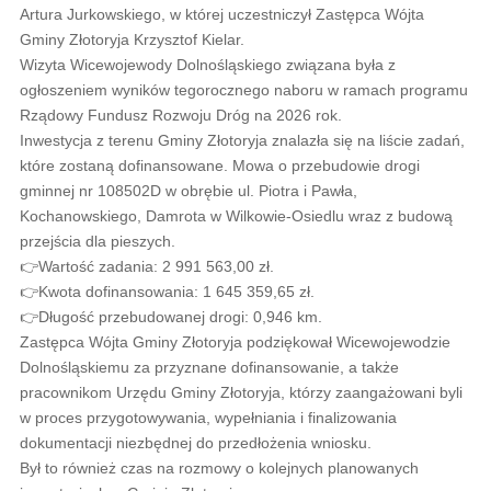
Artura Jurkowskiego, w której uczestniczył Zastępca Wójta
Gminy Złotoryja Krzysztof Kielar.
Wizyta Wicewojewody Dolnośląskiego związana była z
ogłoszeniem wyników tegorocznego naboru w ramach programu
Rządowy Fundusz Rozwoju Dróg na 2026 rok.
Inwestycja z terenu Gminy Złotoryja znalazła się na liście zadań,
które zostaną dofinansowane. Mowa o przebudowie drogi
gminnej nr 108502D w obrębie ul. Piotra i Pawła,
Kochanowskiego, Damrota w Wilkowie-Osiedlu wraz z budową
przejścia dla pieszych.
👉Wartość zadania: 2 991 563,00 zł.
👉Kwota dofinansowania: 1 645 359,65 zł.
👉Długość przebudowanej drogi: 0,946 km.
Zastępca Wójta Gminy Złotoryja podziękował Wicewojewodzie
Dolnośląskiemu za przyznane dofinansowanie, a także
pracownikom Urzędu Gminy Złotoryja, którzy zaangażowani byli
w proces przygotowywania, wypełniania i finalizowania
dokumentacji niezbędnej do przedłożenia wniosku.
Był to również czas na rozmowy o kolejnych planowanych