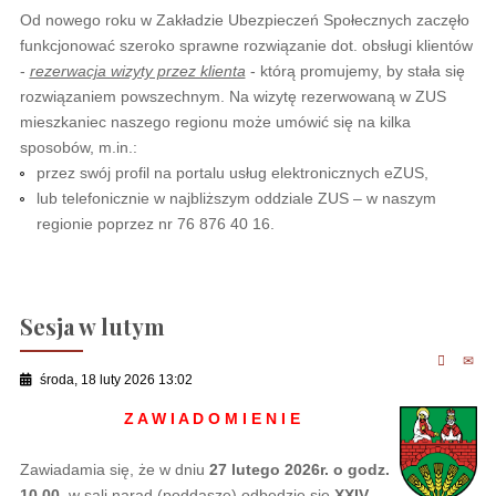
Od nowego roku w Zakładzie Ubezpieczeń Społecznych zaczęło
funkcjonować szeroko sprawne rozwiązanie dot. obsługi klientów
-
rezerwacja wizyty przez klienta
- którą promujemy, by stała się
rozwiązaniem powszechnym. Na wizytę rezerwowaną w ZUS
mieszkaniec naszego regionu może umówić się na kilka
sposobów, m.in.:
przez swój profil na portalu usług elektronicznych eZUS,
lub telefonicznie w najbliższym oddziale ZUS – w naszym
regionie poprzez nr 76 876 40 16.
Sesja w lutym
środa, 18 luty 2026 13:02
Z A W I A D O M I E N I E
Zawiadamia się, że w dniu
27 lutego 2026r. o godz.
10.00
w sali narad (poddasze) odbędzie się
XXIV