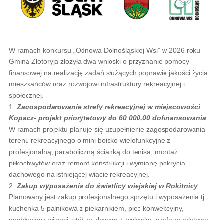
W ramach konkursu „Odnowa Dolnośląskiej Wsi” w 2026 roku
Gmina Złotoryja złożyła dwa wnioski o przyznanie pomocy
finansowej na realizację zadań służących poprawie jakości życia
mieszkańców oraz rozwojowi infrastruktury rekreacyjnej i
społecznej.
1.
Zagospodarowanie strefy rekreacyjnej w miejscowości
Kopacz- projekt priorytetowy do 60 000,00 dofinansowania
.
W ramach projektu planuje się uzupełnienie zagospodarowania
terenu rekreacyjnego o mini boisko wielofunkcyjne z
profesjonalną, paraboliczną ścianką do tenisa, montaż
piłkochwytów oraz remont konstrukcji i wymianę pokrycia
dachowego na istniejącej wiacie rekreacyjnej.
2.
Zakup wyposażenia do świetlicy wiejskiej w Rokitnicy
Planowany jest zakup profesjonalnego sprzętu i wyposażenia tj.
kuchenka 5 palnikowa z piekarnikiem, piec konwekcyjny,
pochłaniacz wilgoci, stół ze zlewem + wylewka, szafa przelotowa