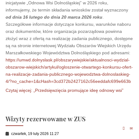
inicjatywie „Odnowa Wsi Dolnośląskiej” w 2026 roku,
informujemy, że termin składania wniosków został wyznaczony
od dnia 16 lutego do dnia 20 marca 2026 roku
.
Szczegółowe informacje dotyczące konkursu, warunków naboru
oraz dokumentów, które organizacja pozarządowa powinna
złożyć wraz z ofertą na realizację zadania publicznego, dostępne
są na stronie internetowej Wydziału Obszarów Wiejskich Urzędu
Marszałkowskiego Województwa Dolnośląskiego pod adresami:
https://umwd.dolnyslask.pl/obszarywiejskie/aktualnosci-wydzial-
obszarow-wiejskich/artykul/ogloszenie-otwartego-konkursu-ofert-
na-realizacje-zadania-publicznego-wojewodztwa-dolnoslaskieg-
4/?no_cache=1&cHash=3cd372b2427162c56eeddafc699e663b
Czytaj więcej: „Przedsięwzięcia promujące ideę odnowy wsi”
Wizyty rezerwowane w ZUS
czwartek, 19 luty 2026 11:27