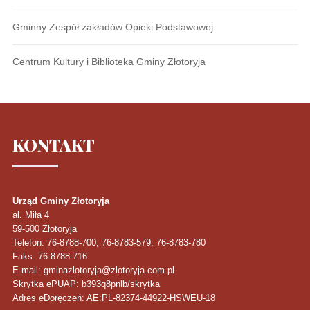
Gminny Zespół zakładów Opieki Podstawowej
Centrum Kultury i Biblioteka Gminy Złotoryja
KONTAKT
Urząd Gminy Złotoryja
al. Miła 4
59-500
Złotoryja
Telefon
: 76-8788-700, 76-8783-579, 76-8783-780
Faks
: 76-8788-716
E-mail: gminazlotoryja@zlotoryja.com.pl
Skrytka ePUAP: b393q8pnlb/skrytka
Adres eDoręczeń: AE:PL-82374-44922-HSWEU-18