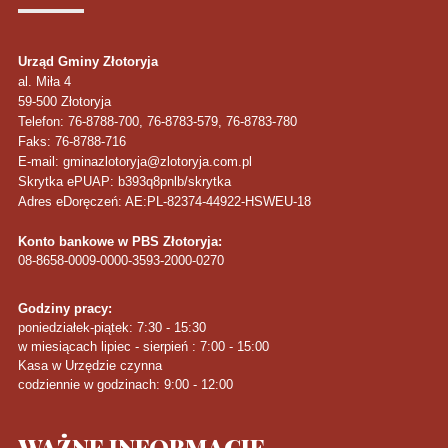
Urząd Gminy Złotoryja
al. Miła 4
59-500
Złotoryja
Telefon
: 76-8788-700, 76-8783-579, 76-8783-780
Faks
: 76-8788-716
E-mail: gminazlotoryja@zlotoryja.com.pl
Skrytka ePUAP: b393q8pnlb/skrytka
Adres eDoręczeń: AE:PL-82374-44922-HSWEU-18
Konto bankowe w PBS Złotoryja:
08-8658-0009-0000-3593-2000-0270
Godziny pracy:
poniedziałek-piątek: 7:30 - 15:30
w miesiącach lipiec - sierpień : 7:00 - 15:00
Kasa w Urzędzie czynna
codziennie w godzinach: 9:00 - 12:00
WAŻNE
INFORMACJE