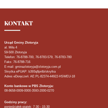
KONTAKT
Urząd Gminy Złotoryja
al. Miła 4
59-500
Złotoryja
Telefon
: 76-8788-700, 76-8783-579, 76-8783-780
Faks
: 76-8788-716
E-mail: gminazlotoryja@zlotoryja.com.pl
Skrytka ePUAP: b393q8pnlb/skrytka
Adres eDoręczeń: AE:PL-82374-44922-HSWEU-18
Konto bankowe w PBS Złotoryja:
08-8658-0009-0000-3593-2000-0270
Godziny pracy:
poniedziałek-piątek: 7:30 - 15:30