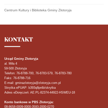
Centrum Kultury i Biblioteka Gminy Złotoryja
KONTAKT
Urząd Gminy Złotoryja
al. Miła 4
59-500
Złotoryja
Telefon
: 76-8788-700, 76-8783-579, 76-8783-780
Faks
: 76-8788-716
E-mail: gminazlotoryja@zlotoryja.com.pl
Skrytka ePUAP: b393q8pnlb/skrytka
Adres eDoręczeń: AE:PL-82374-44922-HSWEU-18
Konto bankowe w PBS Złotoryja:
08-8658-0009-0000-3593-2000-0270