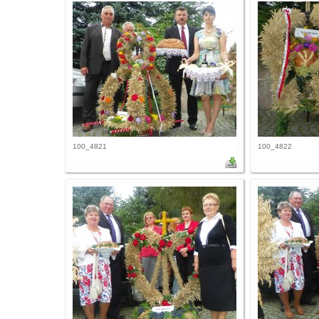
100_4821
100_4822