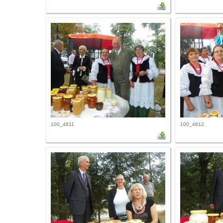
100_4811
100_4812