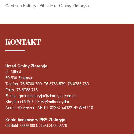
Centrum Kultury i Biblioteka Gminy Złotoryja
KONTAKT
Urząd Gminy Złotoryja
al. Miła 4
59-500
Złotoryja
Telefon
: 76-8788-700, 76-8783-579, 76-8783-780
Faks
: 76-8788-716
E-mail: gminazlotoryja@zlotoryja.com.pl
Skrytka ePUAP: b393q8pnlb/skrytka
Adres eDoręczeń: AE:PL-82374-44922-HSWEU-18
Konto bankowe w PBS Złotoryja:
08-8658-0009-0000-3593-2000-0270