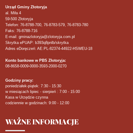
Urząd Gminy Złotoryja
al. Miła 4
59-500
Złotoryja
Telefon
: 76-8788-700, 76-8783-579, 76-8783-780
Faks
: 76-8788-716
E-mail: gminazlotoryja@zlotoryja.com.pl
Skrytka ePUAP: b393q8pnlb/skrytka
Adres eDoręczeń: AE:PL-82374-44922-HSWEU-18
Konto bankowe w PBS Złotoryja:
08-8658-0009-0000-3593-2000-0270
Godziny pracy:
poniedziałek-piątek: 7:30 - 15:30
w miesiącach lipiec - sierpień : 7:00 - 15:00
Kasa w Urzędzie czynna
codziennie w godzinach: 9:00 - 12:00
WAŻNE
INFORMACJE