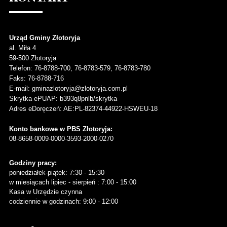
Urząd Gminy Złotoryja
al. Miła 4
59-500
Złotoryja
Telefon
: 76-8788-700, 76-8783-579, 76-8783-780
Faks
: 76-8788-716
E-mail: gminazlotoryja@zlotoryja.com.pl
Skrytka ePUAP: b393q8pnlb/skrytka
Adres eDoręczeń: AE:PL-82374-44922-HSWEU-18
Konto bankowe w PBS Złotoryja:
08-8658-0009-0000-3593-2000-0270
Godziny pracy:
poniedziałek-piątek: 7:30 - 15:30
w miesiącach lipiec - sierpień : 7:00 - 15:00
Kasa w Urzędzie czynna
codziennie w godzinach: 9:00 - 12:00