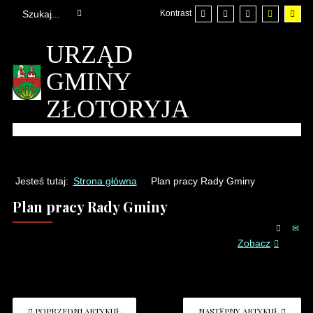
Kontrast
URZĄD
GMINY
ZŁOTORYJA
Jesteś tutaj:
Strona główna
Plan pracy Rady Gminy
Plan pracy Rady Gminy
Plan pracy Rady Gminy na I półrocze 2026 r.
-
Zobacz
POPRZEDNI ARTYKUŁ
NASTĘPNY ARTYKUŁ