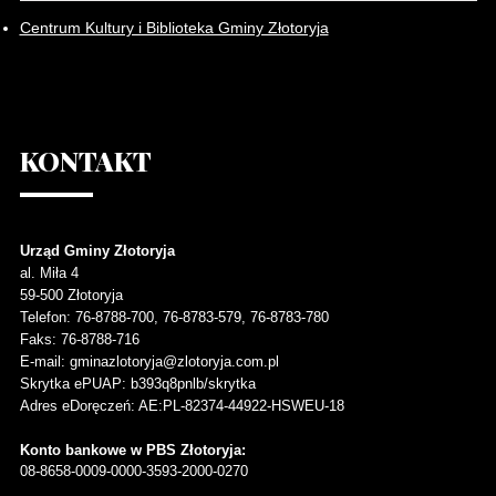
Centrum Kultury i Biblioteka Gminy Złotoryja
KONTAKT
Urząd Gminy Złotoryja
al. Miła 4
59-500
Złotoryja
Telefon
: 76-8788-700, 76-8783-579, 76-8783-780
Faks
: 76-8788-716
E-mail: gminazlotoryja@zlotoryja.com.pl
Skrytka ePUAP: b393q8pnlb/skrytka
Adres eDoręczeń: AE:PL-82374-44922-HSWEU-18
Konto bankowe w PBS Złotoryja:
08-8658-0009-0000-3593-2000-0270