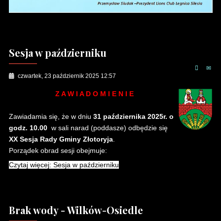
Sesja w październiku
czwartek, 23 październik 2025 12:57
Z A W I A D O M I E N I E
Zawiadamia się, że w dniu
31 października 2025r. o
godz. 10.00
w sali narad (poddasze) odbędzie się
XX Sesja Rady Gminy Złotoryja
.
Porządek obrad sesji obejmuje:
Czytaj więcej: Sesja w październiku
Brak wody - Wilków-Osiedle