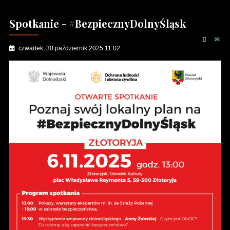
Spotkanie - #BezpiecznyDolnyŚląsk
czwartek, 30 październik 2025 11:02