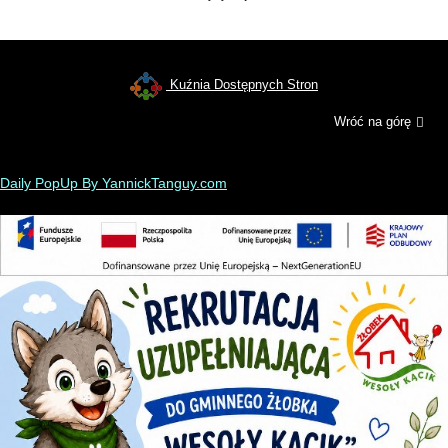
Kuźnia Dostępnych Stron
Wróć na górę
Daily PopUp By YannickTanguy.com