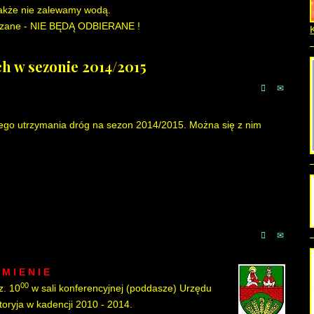
także nie zalewamy wodą.
eszane - NIE BĘDĄ ODBIERANE !
 w sezonie 2014/2015
wego utrzymania dróg na sezon 2014/2015. Można się z nim
 M I E N I E
00
z. 10
w sali konferencyjnej (poddasze) Urzędu
toryja w kadencji 2010 - 2014.