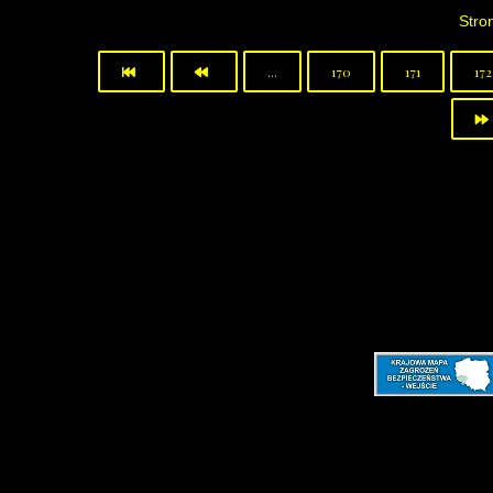
Stro
...
170
171
172