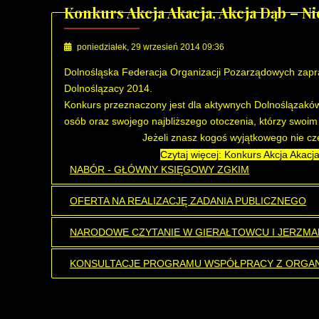
Konkurs Akcja Akacja, Akcja Dąb – Ni
poniedziałek, 29 wrzesień 2014 09:36
Dolnośląska Federacja Organizacji Pozarządowych zapra
Dolnoślązacy 2014.
Konkurs przeznaczony jest dla aktywnych Dolnoślązaków 
osób oraz swojego najbliższego otoczenia, którzy swoi
Jeżeli znasz kogoś wyjątkowego nie cz
Czytaj więcej: Konkurs Akcja Akacj
NABÓR - GŁÓWNY KSIĘGOWY ZGKIM
OFERTA NA REALIZACJĘ ZADANIA PUBLICZNEGO
NARODOWE CZYTANIE W GIERAŁTOWCU I JERZMA
KONSULTACJE PROGRAMU WSPÓŁPRACY Z ORGAN