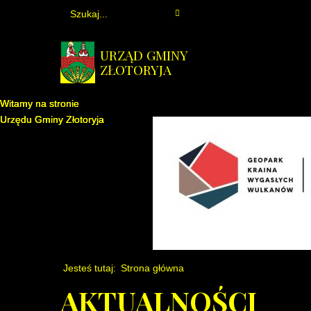
URZĄD GMINY
ZŁOTORYJA
Witamy na stronie
Witamy na stronie
Witamy na stronie
Urzędu Gminy Złotoryja
Urzędu Gminy Złotoryja
Urzędu Gminy Złotoryja
Jesteś tutaj:
Strona główna
AKTUALNOŚCI