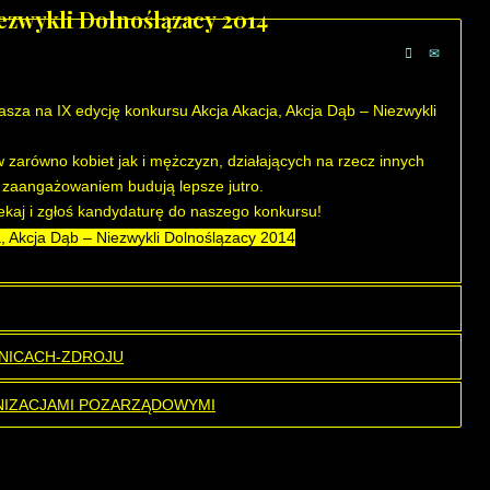
ezwykli Dolnoślązacy 2014
sza na IX edycję konkursu Akcja Akacja, Akcja Dąb – Niezwykli
zarówno kobiet jak i mężczyzn, działających na rzecz innych
m zaangażowaniem budują lepsze jutro.
ekaj i zgłoś kandydaturę do naszego konkursu!
a, Akcja Dąb – Niezwykli Dolnoślązacy 2014
NICACH-ZDROJU
IZACJAMI POZARZĄDOWYMI