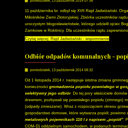
poniedziałek, 13 październik 2014 07:56
11 października br. odbył się XVII Rajd Jadwiżański. Or
Miłośników Ziemi Złotoryjskiej. Zbiórka uczestników rajdu
uroczystym błogosławieństwie, którego udzielił ojciec B
Zamkowe w Rokitnicy. Dla uczestników rajdu zapewnion
Czytaj więcej: Rajd Jadwiżański - wspomnienie
Odbiór odpadów komunalnych - popi
poniedziałek, 13 październik 2014 08:32
Od 1 listopada 2014 r. następuje istotna zmiana gminn
konieczności
gromadzenia popiołu powstałego w go
selektywny jego odbiór
. Do tej pory właściciele domó
drewnem, pozbywali się powstałego popiołu (zimnego) m
(odpady zmieszane). Wraz z rozpoczęciem okresu grzewcz
gospodarstwo domowe, które wytwarza popiół, powinno o
metalowych pojemnikach 110 l z napisem „popiół”
. 
COM-D) oddzielnym samochodem, w podanych terminac