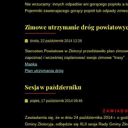
Nie wrzucamy: innych odpadów ani gorącego popiołu a 
Pojemniki zawierajacego gorący popiół lub odpady zmi
Zimowe utrzymanie dróg powiatowych
środa, 22 październik 2014 12:26
Starostwo Powiatowe w Złotoryi przedstawiło plan zimo
zapoznać i wcześniej zaplanować swoje zimowe "trasy" .
Mapka
Plan utrzymania dróg
Sesja w październiku
piątek, 17 październik 2014 09:46
Z A W I A D O
Zawiadamia się, że w dniu 24 października 2014 r. o god
Gminy Złotoryja, odbędzie się XLII sesja Rady Gminy Zło