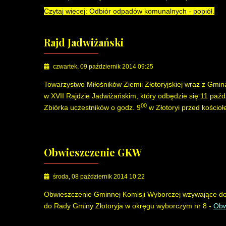
Czytaj więcej: Odbiór odpadów komunalnych - popiół.
Rajd Jadwiżański
czwartek, 09 październik 2014 09:25
Towarzystwo Miłośników Ziemii Złotoryjskiej wraz z Gmin
w XVII Rajdzie Jadwiżańskim, który odbędzie się 11 paźd
00
Zbiórka uczestników o godz. 9
w Złotoryi przed kościoł
Obwieszczenie GKW
środa, 08 październik 2014 10:22
Obwieszczenie Gminnej Komisji Wyborczej wzywające do
do Rady Gminy Złotoryja w okręgu wyborczym nr 8 -
Obw