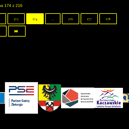
na 174 z 216
173
174
...
176
177
178