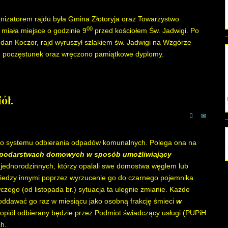
ganizatorem rajdu była Gmina Złotoryja oraz Towarzystwo
00
 miała miejsce o godzinie 9
przed kościołem Św. Jadwigi. Po
ogdan Koczor, rajd wyruszył szlakiem św. Jadwigi na Wzgórze
o poczęstunek oraz wręczono pamiątkowe dyplomy.
ół.
ego systemu odbierania odpadów komunalnych. Polega ona na
spodarstwach domowych w sposób umożliwiający
w jednorodzinnych, którzy opalali swe domostwa węglem lub
iedzy innymi poprzez wyrzucenie go do czarnego pojemnika
ego (od listopada br.) sytuacja ta ulegnie zmianie. Każde
ddawać go raz w miesiącu jako osobną frakcję śmieci
w
Popiół odbierany będzie przez Podmiot świadczący usługi (PUPiH
h.