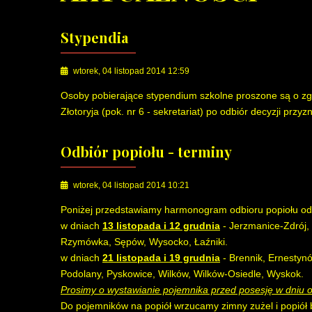
Stypendia
wtorek, 04 listopad 2014 12:59
Osoby pobierające stypendium szkolne proszone są o zg
Złotoryja (pok. nr 6 - sekretariat) po odbiór decyzji prz
Odbiór popiołu - terminy
wtorek, 04 listopad 2014 10:21
Poniżej przedstawiamy harmonogram odbioru popiołu od 
w dniach
13 listopada i 12 grudnia
- Jerzmanice-Zdrój,
Rzymówka, Sępów, Wysocko, Łaźniki.
w dniach
21 listopada i 19 grudnia
- Brennik, Ernestynó
Podolany, Pyskowice, Wilków, Wilków-Osiedle, Wyskok.
Prosimy o wystawianie pojemnika przed posesję w dniu o
Do pojemników na popiół wrzucamy zimny zużel i popiół