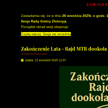
Z A W I A D O 
Zawiadamia się, że w dniu
26 września 2025r. o godz. 
Sesja Rady Gminy Złotoryja
.
Porządek obrad sesji obejmuje:
Czytaj więcej: Sesja we wrześniu
Zakończenie Lata - Rajd MTB dookoła
piątek, 12 wrzesień 2025 11:07