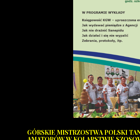
GÓRSKIE MISTRZOSTWA POLSKI T
AMATORÓW W KOLARSTWIE SZOSOWYM 