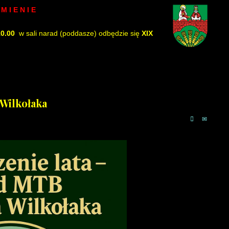
M I E N I E
10.00
w sali narad (poddasze) odbędzie się
XIX
 Wilkołaka