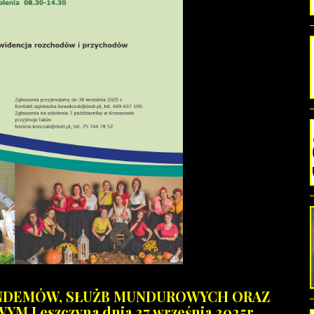
ANDEMÓW, SŁUŻB MUNDUROWYCH ORAZ
Leszczyna dnia 27 września 2025r.