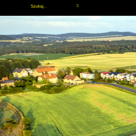
URZĄD GMINY
ZŁOTORYJA