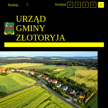
Kontrast
URZĄD
GMINY
ZŁOTORYJA