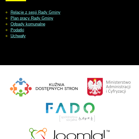
Relacje z sesji Rady Gminy
Plan pracy Rady Gminy
Odpady komunalne
Podatki
Uchwały