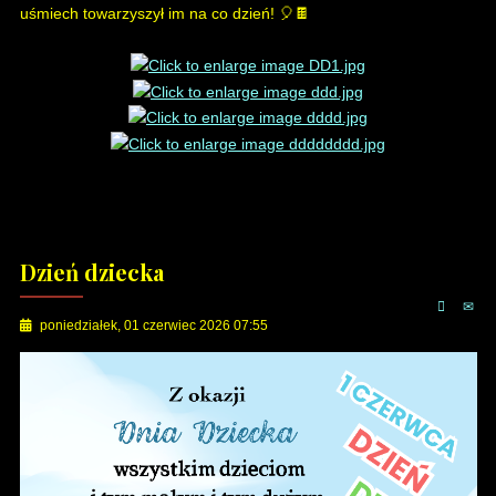
uśmiech towarzyszył im na co dzień! 🎈🍫
Dzień dziecka
poniedziałek, 01 czerwiec 2026 07:55