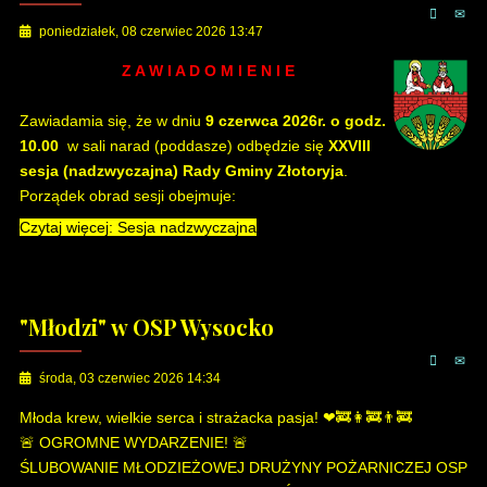
poniedziałek, 08 czerwiec 2026 13:47
Z A W I A D O M I E N I E
Zawiadamia się, że w dniu
9 czerwca 2026r. o godz.
10.00
w sali narad (poddasze) odbędzie się
XXVIII
sesja (nadzwyczajna) Rady Gminy Złotoryja
.
Porządek obrad sesji obejmuje:
Czytaj więcej: Sesja nadzwyczajna
"Młodzi" w OSP Wysocko
środa, 03 czerwiec 2026 14:34
Młoda krew, wielkie serca i strażacka pasja! ❤🚒👩‍🚒👨‍🚒
🚨 OGROMNE WYDARZENIE! 🚨
ŚLUBOWANIE MŁODZIEŻOWEJ DRUŻYNY POŻARNICZEJ OSP