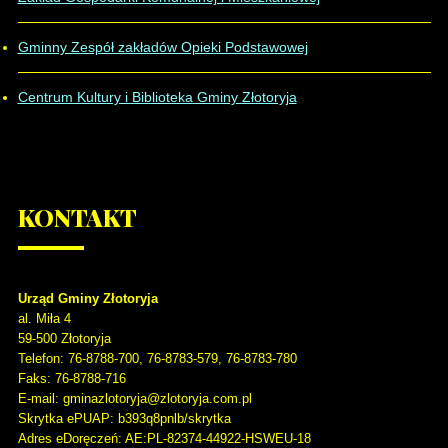
Gminny Zespół zakładów Opieki Podstawowej
Centrum Kultury i Biblioteka Gminy Złotoryja
KONTAKT
Urząd Gminy Złotoryja
al. Miła 4
59-500
Złotoryja
Telefon
: 76-8788-700, 76-8783-579, 76-8783-780
Faks
: 76-8788-716
E-mail: gminazlotoryja@zlotoryja.com.pl
Skrytka ePUAP: b393q8pnlb/skrytka
Adres eDoręczeń: AE:PL-82374-44922-HSWEU-18