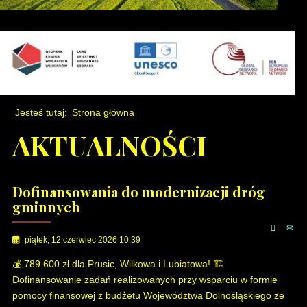
Jesteś tutaj:
Strona główna
AKTUALNOŚCI
Dofinansowania do modernizacji dróg
gminnych
piątek, 12 czerwiec 2026 10:39
💰 789 600 zł dla Prusic, Wilkowa i Lubiatowa! 🏗
Dofinansowanie zadań realizowanych przy wsparciu w formie
pomocy finansowej z budżetu Województwa Dolnośląskiego ze