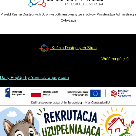
Projekt Kuźnia Dostępnych Stron współfinansowany ze środków Ministerstwa Administracji i
Cyfryzacji
Kuźnia Dostępnych Stron
Wróć na górę
Daily PopUp By YannickTanguy.com