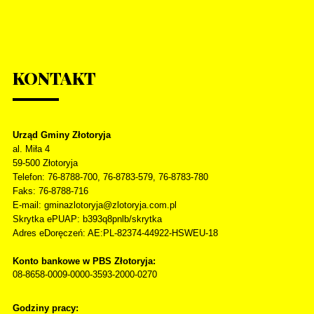
KONTAKT
Urząd Gminy Złotoryja
al. Miła 4
59-500
Złotoryja
Telefon
: 76-8788-700, 76-8783-579, 76-8783-780
Faks
: 76-8788-716
E-mail: gminazlotoryja@zlotoryja.com.pl
Skrytka ePUAP: b393q8pnlb/skrytka
Adres eDoręczeń: AE:PL-82374-44922-HSWEU-18
Konto bankowe w PBS Złotoryja:
08-8658-0009-0000-3593-2000-0270
Godziny pracy: