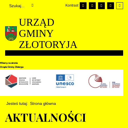
Kontrast
URZĄD
GMINY
ZŁOTORYJA
Witamy na stronie
Witamy na stronie
Witamy na stronie
Urzędu Gminy Złotoryja
Urzędu Gminy Złotoryja
Urzędu Gminy Złotoryja
Jesteś tutaj:
Strona główna
AKTUALNOŚCI