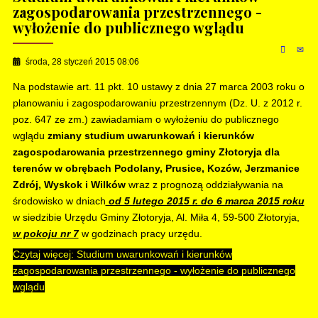
zagospodarowania przestrzennego -
wyłożenie do publicznego wglądu
środa, 28 styczeń 2015 08:06
Na podstawie art. 11 pkt. 10 ustawy z dnia 27 marca 2003 roku o
planowaniu i zagospodarowaniu przestrzennym (Dz. U. z 2012 r.
poz. 647 ze zm.) zawiadamiam o wyłożeniu do publicznego
wglądu
zmiany studium uwarunkowań i kierunków
zagospodarowania przestrzennego gminy Złotoryja dla
terenów w obrębach Podolany, Prusice, Kozów, Jerzmanice
Zdrój, Wyskok i Wilków
wraz z prognozą oddziaływania na
środowisko w dniach
od 5 lutego 2015 r. do 6 marca 2015 roku
w siedzibie Urzędu Gminy Złotoryja, Al. Miła 4, 59-500 Złotoryja,
w pokoju nr 7
w godzinach pracy urzędu.
Czytaj więcej: Studium uwarunkowań i kierunków
zagospodarowania przestrzennego - wyłożenie do publicznego
wglądu