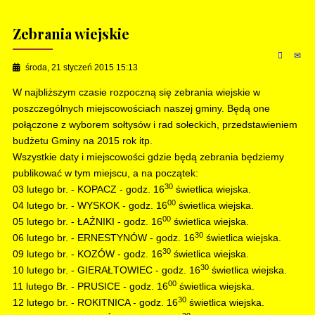
Zebrania wiejskie
środa, 21 styczeń 2015 15:13
W najbliższym czasie rozpoczną się zebrania wiejskie w
poszczególnych miejscowościach naszej gminy. Będą one
połączone z wyborem sołtysów i rad sołeckich, przedstawieniem
budżetu Gminy na 2015 rok itp.
Wszystkie daty i miejscowości gdzie będą zebrania będziemy
publikować w tym miejscu, a na początek:
30
03 lutego br. - KOPACZ - godz. 16
świetlica wiejska.
00
04 lutego br. - WYSKOK - godz. 16
świetlica wiejska.
00
05 lutego br. - ŁAŹNIKI - godz. 16
świetlica wiejska.
30
06 lutego br. - ERNESTYNÓW - godz. 16
świetlica wiejska.
30
09 lutego br. - KOZÓW - godz. 16
świetlica wiejska.
30
10 lutego br. - GIERAŁTOWIEC - godz. 16
świetlica wiejska.
00
11 lutego Br. - PRUSICE - godz. 16
świetlica wiejska.
30
12 lutego br. - ROKITNICA - godz. 16
świetlica wiejska.