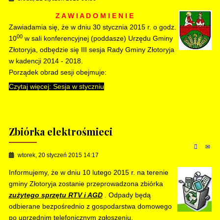
Z A W I A D O M I E N I E
Zawiadamia się, że w dniu 30 stycznia 2015 r. o godz.
00
10
w sali konferencyjnej (poddasze) Urzędu Gminy
Złotoryja, odbędzie się III sesja Rady Gminy Złotoryja
w kadencji 2014 - 2018.
Porządek obrad sesji obejmuje:
Czytaj więcej: Sesja w styczniu
Zbiórka elektrośmieci
wtorek, 20 styczeń 2015 14:17
Informujemy, że w dniu 10 lutego 2015 r. na terenie
gminy Złotoryja zostanie przeprowadzona zbiórka
zużytego sprzętu RTV i AGD
. Odpady będą
odbierane bezpośrednio z gospodarstwa domowego
po uprzednim telefonicznym zgłoszeniu
.