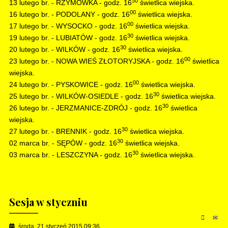
30
13 lutego br. - RZYMÓWKA - godz. 16
świetlica wiejska.
00
16 lutego br. - PODOLANY - godz. 16
świetlica wiejska.
00
17 lutego br. - WYSOCKO - godz. 16
świetlica wiejska.
30
19 lutego br. - LUBIATÓW - godz. 16
świetlica wiejska.
30
20 lutego br. - WILKÓW - godz. 16
świetlica wiejska.
00
23 lutego br. - NOWA WIEŚ ZŁOTORYJSKA - godz. 16
świetlica
wiejska.
00
24 lutego br. - PYSKOWICE - godz. 16
świetlica wiejska.
30
25 lutego br. - WILKÓW-OSIEDLE - godz. 16
świetlica wiejska.
30
26 lutego br. - JERZMANICE-ZDRÓJ - godz. 16
świetlica
wiejska.
30
27 lutego br. - BRENNIK - godz. 16
świetlica wiejska.
30
02 marca br. - SĘPÓW - godz. 16
świetlica wiejska.
30
03 marca br. - LESZCZYNA - godz. 16
świetlica wiejska.
Sesja w styczniu
środa, 21 styczeń 2015 09:36