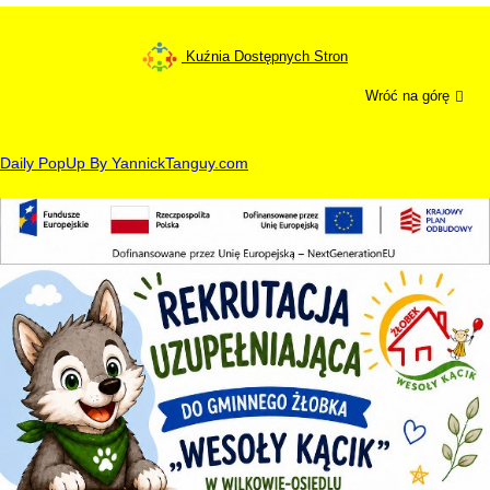
Kuźnia Dostępnych Stron
Wróć na górę
Daily PopUp By YannickTanguy.com