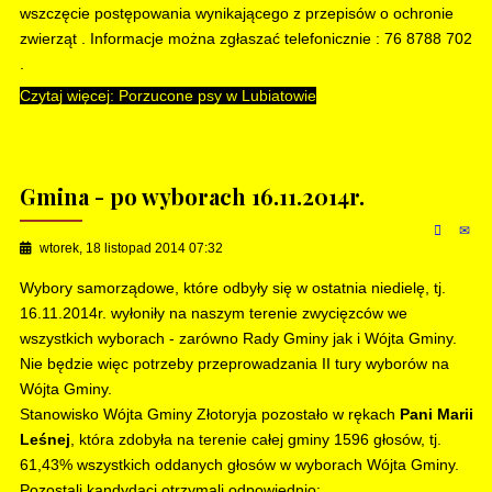
wszczęcie postępowania wynikającego z przepisów o ochronie
zwierząt . Informacje można zgłaszać telefonicznie : 76 8788 702
.
Czytaj więcej: Porzucone psy w Lubiatowie
Gmina - po wyborach 16.11.2014r.
wtorek, 18 listopad 2014 07:32
Wybory samorządowe, które odbyły się w ostatnia niedielę, tj.
16.11.2014r. wyłoniły na naszym terenie zwycięzców we
wszystkich wyborach - zarówno Rady Gminy jak i Wójta Gminy.
Nie będzie więc potrzeby przeprowadzania II tury wyborów na
Wójta Gminy.
Stanowisko Wójta Gminy Złotoryja pozostało w rękach
Pani Marii
Leśnej
, która zdobyła na terenie całej gminy 1596 głosów, tj.
61,43% wszystkich oddanych głosów w wyborach Wójta Gminy.
Pozostali kandydaci otrzymali odpowiednio: