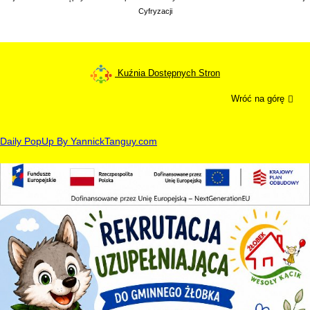
Cyfryzacji
Kuźnia Dostępnych Stron
Wróć na górę
Daily PopUp By YannickTanguy.com