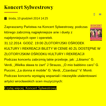
Koncert Sylwestrowy
środa, 10 grudzień 2014 14:25
Zapraszamy Państwa na Koncert Sylwestrowy, podczas
którego zabrzmią najpiękniejsze arie i duety z
najsłynniejszych oper i operetek.
31.12.2014. GODZ. 19:00 ZŁOTORYJSKI OŚRODEK
KULTURY I REKREACJI BILETY W CENIE 40 ZŁ DOSTĘPNE W
ZŁOTORYJSKIM OŚRODKU KULTURY I REKREACJI
Podczas koncertu zabrzmią takie przeboje, jak: „Libiamo” G.
Verdi, „Wielka sława to żart” J Strauss, „O mio babbino caro” G.
Puccini, „La donna é mobile” G. Verdi, „Czardasz” V. Monti.
Podczas koncertu wystąpią wspaniali i niezwykle utalentowani
artyści wrocławskich scen muzycznych:
Czytaj więcej: Koncert Sylwestrowy