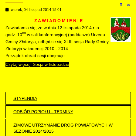
wtorek, 04 listopad 2014 15:01
Z A W I A D O M I E N I E
Zawiadamia się, że w dniu 12 listopada 2014 r. o
00
godz. 10
w sali konferencyjnej (poddasze) Urzędu
Gminy Złotoryja, odbędzie się XLIII sesja Rady Gminy
Złotoryja w kadencji 2010 - 2014.
Porządek obrad sesji obejmuje:
Czytaj więcej: Sesja w listopadzie
STYPENDIA
ODBIÓR POPIOŁU - TERMINY
ZIMOWE UTRZYMANIE DRÓG POWIATOWYCH W
SEZONIE 2014/2015