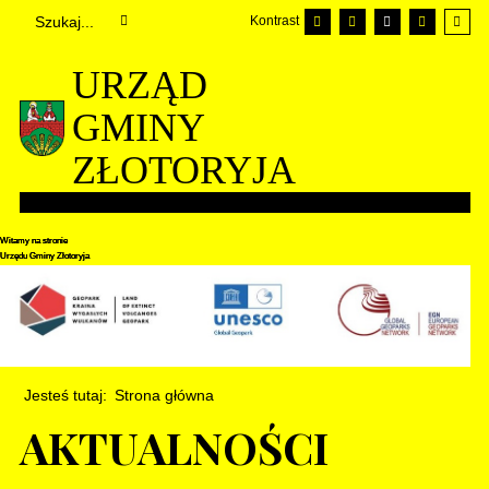
Kontrast
URZĄD
GMINY
ZŁOTORYJA
Witamy na stronie
Witamy na stronie
Witamy na stronie
Urzędu Gminy Złotoryja
Urzędu Gminy Złotoryja
Urzędu Gminy Złotoryja
Jesteś tutaj:
Strona główna
AKTUALNOŚCI