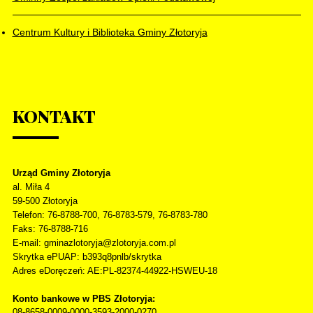
Centrum Kultury i Biblioteka Gminy Złotoryja
KONTAKT
Urząd Gminy Złotoryja
al. Miła 4
59-500
Złotoryja
Telefon
: 76-8788-700, 76-8783-579, 76-8783-780
Faks
: 76-8788-716
E-mail: gminazlotoryja@zlotoryja.com.pl
Skrytka ePUAP: b393q8pnlb/skrytka
Adres eDoręczeń: AE:PL-82374-44922-HSWEU-18
Konto bankowe w PBS Złotoryja:
08-8658-0009-0000-3593-2000-0270