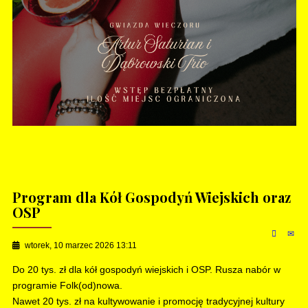
Program dla Kół Gospodyń Wiejskich oraz
OSP
wtorek, 10 marzec 2026 13:11
Do 20 tys. zł dla kół gospodyń wiejskich i OSP. Rusza nabór w
programie Folk(od)nowa.
Nawet 20 tys. zł na kultywowanie i promocję tradycyjnej kultury