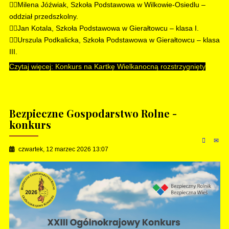
🧍‍♀️Milena Jóźwiak, Szkoła Podstawowa w Wilkowie-Osiedlu –
oddział przedszkolny.
🧍‍♂️Jan Kotala, Szkoła Podstawowa w Gierałtowcu – klasa I.
🧍‍♀️Urszula Podkalicka, Szkoła Podstawowa w Gierałtowcu – klasa
III.
Czytaj więcej: Konkurs na Kartkę Wielkanocną rozstrzygnięty
Bezpieczne Gospodarstwo Rolne -
konkurs
czwartek, 12 marzec 2026 13:07