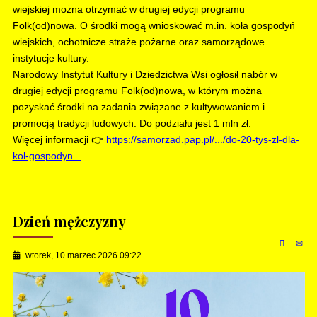
wiejskiej można otrzymać w drugiej edycji programu
Folk(od)nowa. O środki mogą wnioskować m.in. koła gospodyń
wiejskich, ochotnicze straże pożarne oraz samorządowe
instytucje kultury.
Narodowy Instytut Kultury i Dziedzictwa Wsi ogłosił nabór w
drugiej edycji programu Folk(od)nowa, w którym można
pozyskać środki na zadania związane z kultywowaniem i
promocją tradycji ludowych. Do podziału jest 1 mln zł.
Więcej informacji 👉
https://samorzad.pap.pl/.../do-20-tys-zl-dla-
kol-gospodyn...
Dzień mężczyzny
wtorek, 10 marzec 2026 09:22