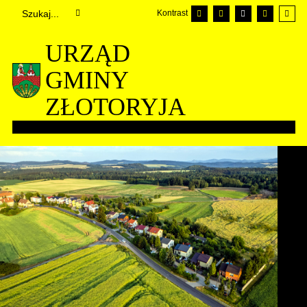
Kontrast
URZĄD
GMINY
ZŁOTORYJA