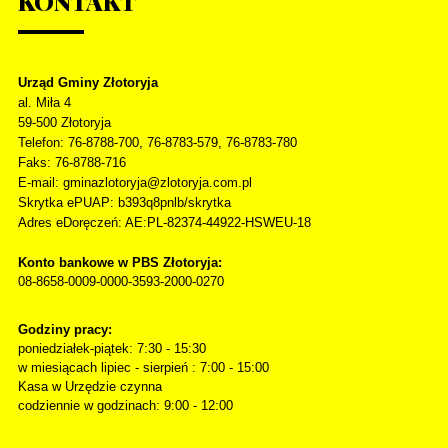
KONTAKT
Urząd Gminy Złotoryja
al. Miła 4
59-500
Złotoryja
Telefon
: 76-8788-700, 76-8783-579, 76-8783-780
Faks
: 76-8788-716
E-mail: gminazlotoryja@zlotoryja.com.pl
Skrytka ePUAP: b393q8pnlb/skrytka
Adres eDoręczeń: AE:PL-82374-44922-HSWEU-18
Konto bankowe w PBS Złotoryja:
08-8658-0009-0000-3593-2000-0270
Godziny pracy:
poniedziałek-piątek: 7:30 - 15:30
w miesiącach lipiec - sierpień : 7:00 - 15:00
Kasa w Urzędzie czynna
codziennie w godzinach: 9:00 - 12:00