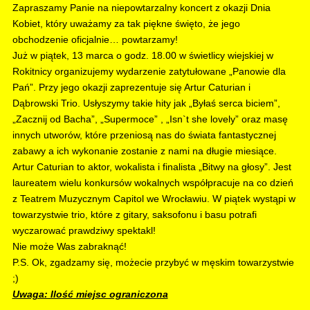
Zapraszamy Panie na niepowtarzalny koncert z okazji Dnia
Kobiet, który uważamy za tak piękne święto, że jego
obchodzenie oficjalnie… powtarzamy!
Już w piątek, 13 marca o godz. 18.00 w świetlicy wiejskiej w
Rokitnicy organizujemy wydarzenie zatytułowane „Panowie dla
Pań”. Przy jego okazji zaprezentuje się Artur Caturian i
Dąbrowski Trio. Usłyszymy takie hity jak „Byłaś serca biciem”,
„Zacznij od Bacha”, „Supermoce” , „Isn`t she lovely” oraz masę
innych utworów, które przeniosą nas do świata fantastycznej
zabawy a ich wykonanie zostanie z nami na długie miesiące.
Artur Caturian to aktor, wokalista i finalista „Bitwy na głosy”. Jest
laureatem wielu konkursów wokalnych współpracuje na co dzień
z Teatrem Muzycznym Capitol we Wrocławiu. W piątek wystąpi w
towarzystwie trio, które z gitary, saksofonu i basu potrafi
wyczarować prawdziwy spektakl!
Nie może Was zabraknąć!
P.S. Ok, zgadzamy się, możecie przybyć w męskim towarzystwie
;)
Uwaga: Ilość miejsc ograniczona