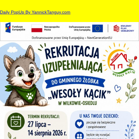
Daily PopUp By YannickTanguy.com