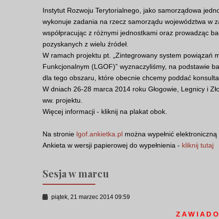
Instytut Rozwoju Terytorialnego, jako samorządowa jed
wykonuje zadania na rzecz samorządu województwa w zak
współpracując z różnymi jednostkami oraz prowadząc ba
pozyskanych z wielu źródeł.
W ramach projektu pt. „Zintegrowany system powiązań 
Funkcjonalnym (LGOF)” wyznaczyliśmy, na podstawie ba
dla tego obszaru, które obecnie chcemy poddać konsult
W dniach 26-28 marca 2014 roku Głogowie, Legnicy i Zł
ww. projektu.
Więcej informacji - kliknij na plakat obok.
Na stronie
lgof.ankietka.pl
można wypełnić elektroniczną 
Ankieta w wersji papierowej do wypełnienia -
kliknij tutaj
Sesja w marcu
piątek, 21 marzec 2014 09:59
Z A W I A D O