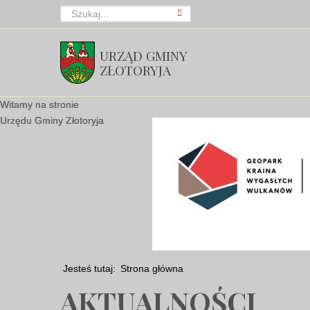
URZĄD GMINY
ZŁOTORYJA
Witamy na stronie
Witamy na stronie
Witamy na stronie
Urzędu Gminy Złotoryja
Urzędu Gminy Złotoryja
Urzędu Gminy Złotoryja
Jesteś tutaj:
Strona główna
AKTUALNOŚCI