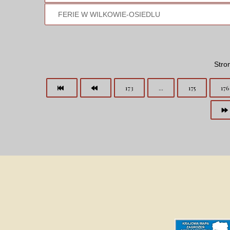
FERIE W WILKOWIE-OSIEDLU
Stro
173
...
175
176