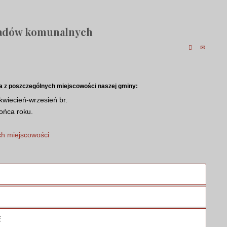
adów komunalnych
ła z poszczególnych miejscowości naszej gminy:
kwiecień-wrzesień br.
ońca roku.
h miejscowości
E