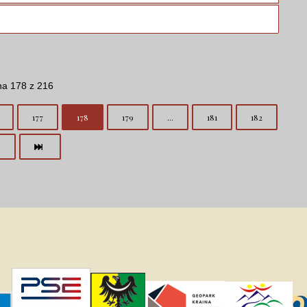
na 178 z 216
177
178
179
...
181
182