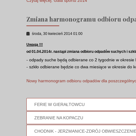
Czytaj więcej: Gala sportu 2014
Zmiana harmonogramu odbioru odp
środa, 30 kwiecień 2014 01:00
Uwaga !!!
od 01.04.2014r. nastąpi zmiana odbioru odpadów suchych i szk
- odpady suche będą odbierane co 2 tygodnie w okresie 
- szkło odbierane będzie co dwa miesiące w okresie do k
Nowy harmonogram odbioru odpadów dla poszczególnyc
FERIE W GIERAŁTOWCU
ZEBRANIE NA KOPACZU
CHODNIK - JERZMANICE-ZDRÓJ OBWIESZCZENI