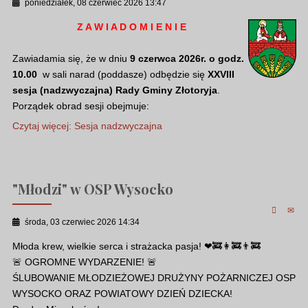
poniedziałek, 08 czerwiec 2026 13:47
Z A W I A D O M I E N I E
Zawiadamia się, że w dniu
9 czerwca 2026r. o godz.
10.00
w sali narad (poddasze) odbędzie się
XXVIII
sesja (nadzwyczajna) Rady Gminy Złotoryja
.
Porządek obrad sesji obejmuje:
Czytaj więcej: Sesja nadzwyczajna
"Młodzi" w OSP Wysocko
środa, 03 czerwiec 2026 14:34
Młoda krew, wielkie serca i strażacka pasja! ❤🚒👩‍🚒👨‍🚒
🚨 OGROMNE WYDARZENIE! 🚨
ŚLUBOWANIE MŁODZIEŻOWEJ DRUŻYNY POŻARNICZEJ OSP
WYSOCKO ORAZ POWIATOWY DZIEŃ DZIECKA!