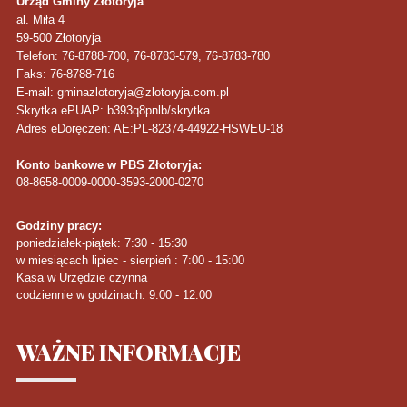
Urząd Gminy Złotoryja
al. Miła 4
59-500
Złotoryja
Telefon
: 76-8788-700, 76-8783-579, 76-8783-780
Faks
: 76-8788-716
E-mail: gminazlotoryja@zlotoryja.com.pl
Skrytka ePUAP: b393q8pnlb/skrytka
Adres eDoręczeń: AE:PL-82374-44922-HSWEU-18
Konto bankowe w PBS Złotoryja:
08-8658-0009-0000-3593-2000-0270
Godziny pracy:
poniedziałek-piątek: 7:30 - 15:30
w miesiącach lipiec - sierpień : 7:00 - 15:00
Kasa w Urzędzie czynna
codziennie w godzinach: 9:00 - 12:00
WAŻNE
INFORMACJE