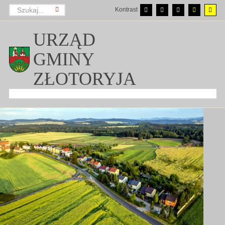
Kontrast
URZĄD
GMINY
ZŁOTORYJA