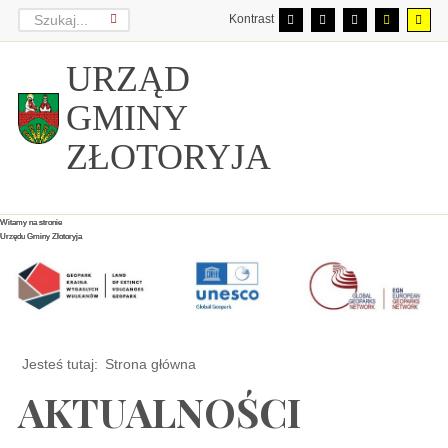
Kontrast
URZĄD
GMINY
ZŁOTORYJA
Witamy na stronie
Witamy na stronie
Witamy na stronie
Urzędu Gminy Złotoryja
Urzędu Gminy Złotoryja
Urzędu Gminy Złotoryja
Jesteś tutaj:
Strona główna
AKTUALNOŚCI