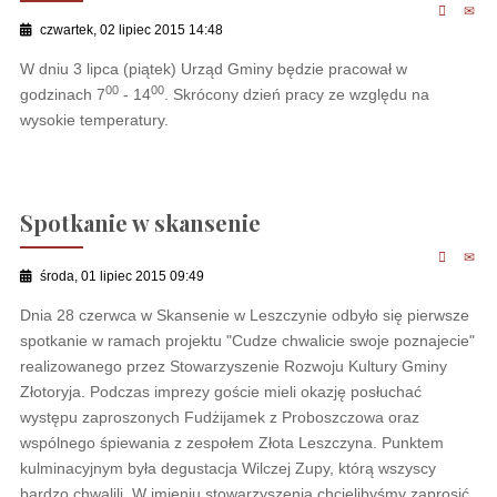
czwartek, 02 lipiec 2015 14:48
W dniu 3 lipca (piątek) Urząd Gminy będzie pracował w
00
00
godzinach 7
- 14
. Skrócony dzień pracy ze względu na
wysokie temperatury.
Spotkanie w skansenie
środa, 01 lipiec 2015 09:49
Dnia 28 czerwca w Skansenie w Leszczynie odbyło się pierwsze
spotkanie w ramach projektu "Cudze chwalicie swoje poznajecie"
realizowanego przez Stowarzyszenie Rozwoju Kultury Gminy
Złotoryja. Podczas imprezy goście mieli okazję posłuchać
występu zaproszonych Fudżijamek z Proboszczowa oraz
wspólnego śpiewania z zespołem Złota Leszczyna. Punktem
kulminacyjnym była degustacja Wilczej Zupy, którą wszyscy
bardzo chwalili. W imieniu stowarzyszenia chcielibyśmy zaprosić