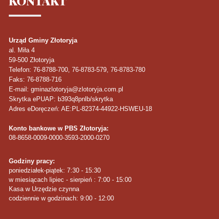
KONTAKT
Urząd Gminy Złotoryja
al. Miła 4
59-500
Złotoryja
Telefon
: 76-8788-700, 76-8783-579, 76-8783-780
Faks
: 76-8788-716
E-mail: gminazlotoryja@zlotoryja.com.pl
Skrytka ePUAP: b393q8pnlb/skrytka
Adres eDoręczeń: AE:PL-82374-44922-HSWEU-18
Konto bankowe w PBS Złotoryja:
08-8658-0009-0000-3593-2000-0270
Godziny pracy:
poniedziałek-piątek: 7:30 - 15:30
w miesiącach lipiec - sierpień : 7:00 - 15:00
Kasa w Urzędzie czynna
codziennie w godzinach: 9:00 - 12:00