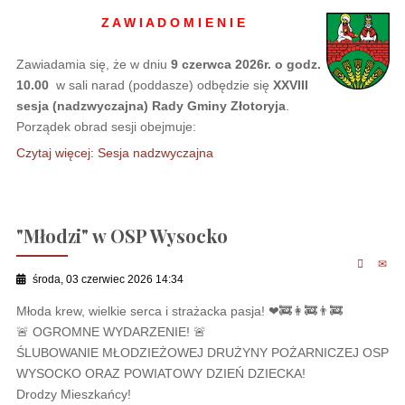
Z A W I A D O M I E N I E
Zawiadamia się, że w dniu
9 czerwca 2026r. o godz.
10.00
w sali narad (poddasze) odbędzie się
XXVIII
sesja (nadzwyczajna) Rady Gminy Złotoryja
.
Porządek obrad sesji obejmuje:
Czytaj więcej: Sesja nadzwyczajna
"Młodzi" w OSP Wysocko
środa, 03 czerwiec 2026 14:34
Młoda krew, wielkie serca i strażacka pasja! ❤🚒👩‍🚒👨‍🚒
🚨 OGROMNE WYDARZENIE! 🚨
ŚLUBOWANIE MŁODZIEŻOWEJ DRUŻYNY POŻARNICZEJ OSP
WYSOCKO ORAZ POWIATOWY DZIEŃ DZIECKA!
Drodzy Mieszkańcy!