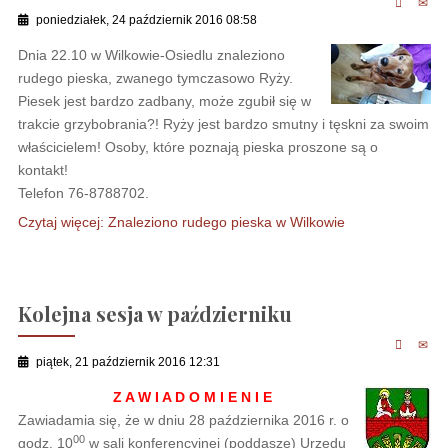
poniedziałek, 24 październik 2016 08:58
Dnia 22.10 w Wilkowie-Osiedlu znaleziono
rudego pieska, zwanego tymczasowo Ryży.
Piesek jest bardzo zadbany, może zgubił się w
trakcie grzybobrania?! Ryży jest bardzo smutny i tęskni za swoim
właścicielem! Osoby, które poznają pieska proszone są o
kontakt!
Telefon 76-8788702.
Czytaj więcej: Znaleziono rudego pieska w Wilkowie
Kolejna sesja w październiku
piątek, 21 październik 2016 12:31
Z A W I A D O M I E N I E
Zawiadamia się, że w dniu 28 października 2016 r. o
00
godz. 10
w sali konferencyjnej (poddasze) Urzędu