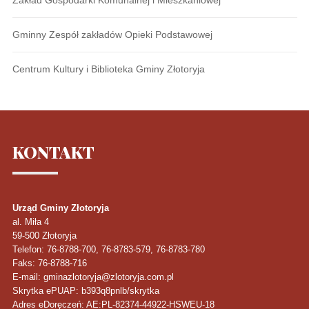
Zakład Gospodarki Komunalnej i Mieszkaniowej
Gminny Zespół zakładów Opieki Podstawowej
Centrum Kultury i Biblioteka Gminy Złotoryja
KONTAKT
Urząd Gminy Złotoryja
al. Miła 4
59-500
Złotoryja
Telefon
: 76-8788-700, 76-8783-579, 76-8783-780
Faks
: 76-8788-716
E-mail: gminazlotoryja@zlotoryja.com.pl
Skrytka ePUAP: b393q8pnlb/skrytka
Adres eDoręczeń: AE:PL-82374-44922-HSWEU-18