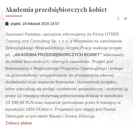
Akademia przedsiębiorczych kobiet
piątek, 18 listopad 2016 14:57
Szanowni Państwo, uprzejmie informujemy że Firma OTREK
Training and Consulting Sp. z o.o. z Wrocławia na zamówienie
Dolnośląskiego Wojewódzkiego Urzędu Pracy realizuje projekt
pn.
„AKADEMIA PRZEDSIĘBIORCZYCH KOBIET”
skierowany
do kobiet bezrobotnych i biernych zawodowo. Projekt jest
finansowany z Regionalnego Programu Operacyjnego i polega
na przeszkoleniu i przygotowaniu do prowadzenia własnej
działalności oraz wsparcie finansowe. Uczestniczki projektu,
które zdecydują się podjąć działalność gospodarczą i utrzymać ją
przez 12 miesięcy otrzymają jednorazową dotację w wysokości
23 398,68 PLN oraz wsparcie pomostowe przez 6 miesięcy w
wysokości 1850 PLN/m-c. Projektem tym objęty jest Powiat
Złotoryjski w tym także Miasto i Gmina Złotoryja.
Zobacz plakat