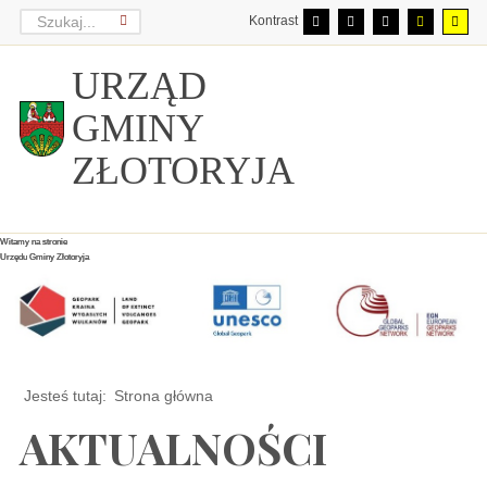
Kontrast
URZĄD
GMINY
ZŁOTORYJA
Witamy na stronie
Witamy na stronie
Witamy na stronie
Urzędu Gminy Złotoryja
Urzędu Gminy Złotoryja
Urzędu Gminy Złotoryja
Jesteś tutaj:
Strona główna
AKTUALNOŚCI