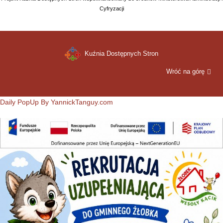
Cyfryzacji
Kuźnia Dostępnych Stron
Wróć na górę
Daily PopUp By YannickTanguy.com