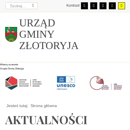
Kontrast
URZĄD
GMINY
ZŁOTORYJA
Witamy na stronie
Witamy na stronie
Witamy na stronie
Urzędu Gminy Złotoryja
Urzędu Gminy Złotoryja
Urzędu Gminy Złotoryja
Jesteś tutaj:
Strona główna
AKTUALNOŚCI