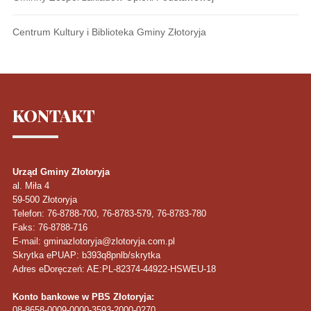
Centrum Kultury i Biblioteka Gminy Złotoryja
KONTAKT
Urząd Gminy Złotoryja
al. Miła 4
59-500
Złotoryja
Telefon
: 76-8788-700, 76-8783-579, 76-8783-780
Faks
: 76-8788-716
E-mail: gminazlotoryja@zlotoryja.com.pl
Skrytka ePUAP: b393q8pnlb/skrytka
Adres eDoręczeń: AE:PL-82374-44922-HSWEU-18
Konto bankowe w PBS Złotoryja:
08-8658-0009-0000-3593-2000-0270