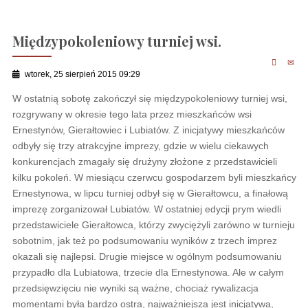
Międzypokoleniowy turniej wsi.
wtorek, 25 sierpień 2015 09:29
W ostatnią sobotę zakończył się międzypokoleniowy turniej wsi,
rozgrywany w okresie tego lata przez mieszkańców wsi
Ernestynów, Gierałtowiec i Lubiatów. Z inicjatywy mieszkańców
odbyły się trzy atrakcyjne imprezy, gdzie w wielu ciekawych
konkurencjach zmagały się drużyny złożone z przedstawicieli
kilku pokoleń. W miesiącu czerwcu gospodarzem byli mieszkańcy
Ernestynowa, w lipcu turniej odbył się w Gierałtowcu, a finałową
imprezę zorganizował Lubiatów. W ostatniej edycji prym wiedli
przedstawiciele Gierałtowca, którzy zwyciężyli zarówno w turnieju
sobotnim, jak też po podsumowaniu wyników z trzech imprez
okazali się najlepsi. Drugie miejsce w ogólnym podsumowaniu
przypadło dla Lubiatowa, trzecie dla Ernestynowa. Ale w całym
przedsięwzięciu nie wyniki są ważne, chociaż rywalizacja
momentami była bardzo ostra, najważniejsza jest inicjatywa,