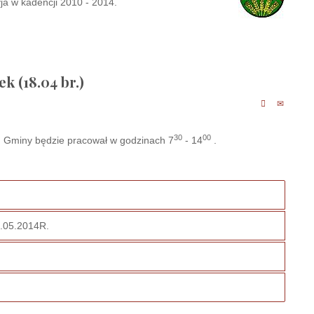
ja w kadencji 2010 - 2014.
k (18.04 br.)
30
00
ząd Gminy będzie pracował w godzinach 7
- 14
.
05.2014R.