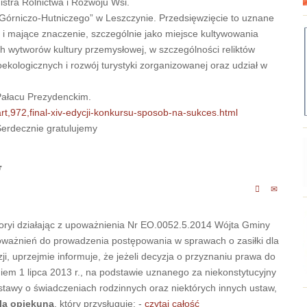
stra Rolnictwa i Rozwoju Wsi.
órniczo-Hutniczego” w Leszczynie. Przedsięwzięcie to uznane
ju i mające znaczenie, szczególnie jako miejsce kultywowania
ch wytworów kultury przemysłowej, w szczególności reliktów
ekologicznych i rozwój turystyki zorganizowanej oraz udział w
Pałacu Prezydenckim.
rt,972,final-xiv-edycji-konkursu-sposob-na-sukces.html
ie gratulujemy
w
ryi działając z upoważnienia Nr EO.0052.5.2014 Wójta Gminy
upoważnień do prowadzenia postępowania w sprawach o zasiłki dla
, uprzejmie informuje, że jeżeli decyzja o przyznaniu prawa do
em 1 lipca 2013 r., na podstawie uznanego za niekonstytucyjny
 ustawy o świadczeniach rodzinnych oraz niektórych innych ustaw,
dla opiekuna
, który przysługuje: -
czytaj całość