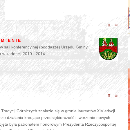
 M I E N I E
w sali konferencyjnej (poddasze) Urzędu Gminy
a w kadencji 2010 - 2014.
Tradycji Górniczych znalazło się w gronie laureatów XIV edycji
ze działania kreujące przedsiębiorczość i tworzenie nowych
objęta była patronatem honorowym Prezydenta Rzeczypospolitej