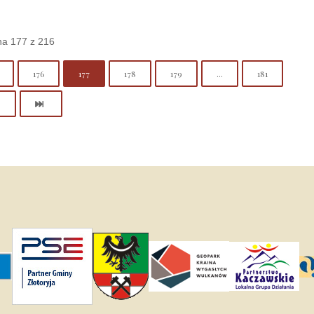
na 177 z 216
176
177
178
179
...
181