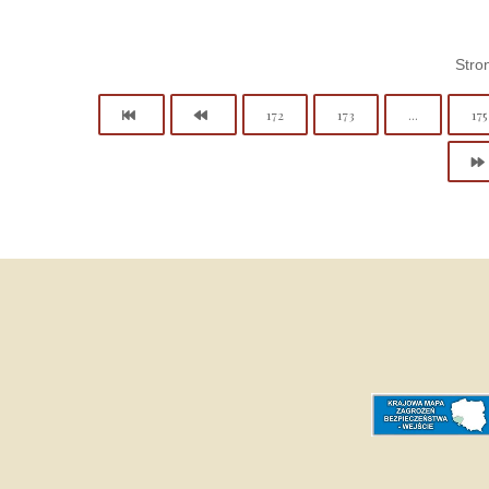
Stro
172
173
...
175