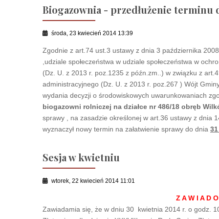
Biogazownia - przedłużenie terminu d
środa, 23 kwiecień 2014 13:39
Zgodnie z art.74 ust.3 ustawy z dnia 3 października 2008 
,udziale społeczeństwa w udziale społeczeństwa w ochr
(Dz. U. z 2013 r. poz.1235 z późn.zm..) w związku z art
administracyjnego (Dz. U. z 2013 r. poz.267 ) Wójt Gmi
wydania decyzji o środowiskowych uwarunkowaniach zgod
biogazowni rolniczej na działce nr 486/18 obręb Wil
sprawy , na zasadzie określonej w art.36 ustawy z dnia
wyznaczył nowy termin na załatwienie sprawy do dnia
31
Sesja w kwietniu
wtorek, 22 kwiecień 2014 11:01
Z A W I A D O
Zawiadamia się, że w dniu 30 kwietnia 2014 r. o godz. 1