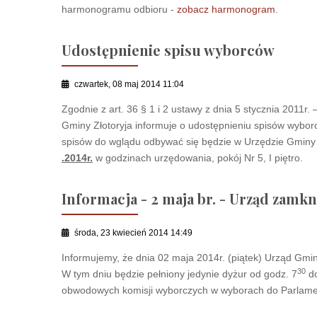
harmonogramu odbioru -
zobacz harmonogram
.
Udostępnienie spisu wyborców
czwartek, 08 maj 2014 11:04
Zgodnie z art. 36 § 1 i 2 ustawy z dnia 5 stycznia 2011r.
Gminy Złotoryja informuje o udostępnieniu spisów wybo
spisów do wglądu odbywać się będzie w Urzędzie Gminy Z
.2014r.
w godzinach urzędowania, pokój Nr 5, I piętro.
Informacja - 2 maja br. - Urząd zamkn
środa, 23 kwiecień 2014 14:49
Informujemy, że dnia 02 maja 2014r. (piątek) Urząd Gminy
30
W tym dniu będzie pełniony jedynie dyżur od godz. 7
do
obwodowych komisji wyborczych w wyborach do Parlame