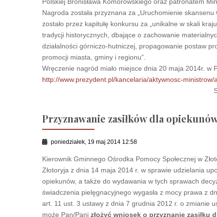
Polskiej Bronisława Komorowskiego oraz patronatem Mini
Nagroda została przyznana za „Uruchomienie skansenu G
zostało przez kapitułę konkursu za „unikalne w skali kra
tradycji historycznych, dbające o zachowanie materialny
działalności górniczo-hutniczej, propagowanie postaw pro
promocji miasta, gminy i regionu”.
Wręczenie nagród miało miejsce dnia 20 maja 2014r. w 
http://www.prezydent.pl/kancelaria/aktywnosc-ministrow/a
Serdeczn
Przyznawanie zasiłków dla opiekunó
poniedziałek, 19 maj 2014 12:58
Kierownik Gminnego Ośrodka Pomocy Społecznej w Złoto
Złotoryja z dnia 14 maja 2014 r. w sprawie udzielania 
opiekunów, a także do wydawania w tych sprawach decyzji
świadczenia pielęgnacyjnego wygasła z mocy prawa z dni
art. 11 ust. 3 ustawy z dnia 7 grudnia 2012 r. o zmianie
może Pan/Pani
złożyć wniosek o przyznanie zasiłku 