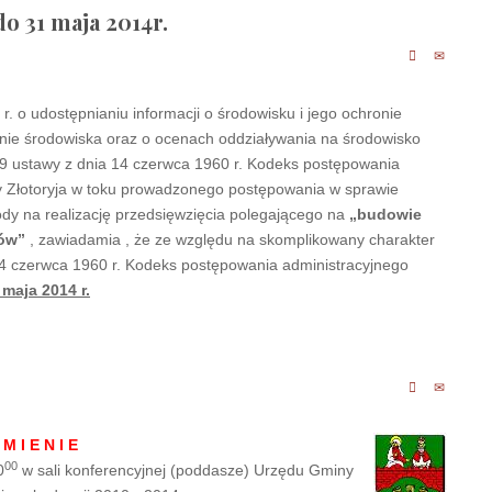
o 31 maja 2014r.
r. o udostępnianiu informacji o środowisku i jego ochronie
onie środowiska oraz o ocenach oddziaływania na środowisko
.49 ustawy z dnia 14 czerwca 1960 r. Kodeks postępowania
ny Złotoryja w toku prowadzonego postępowania w sprawie
y na realizację przedsięwzięcia polegającego na
„budowie
ków”
, zawiadamia , że ze względu na skomplikowany charakter
 14 czerwca 1960 r. Kodeks postępowania administracyjnego
 maja 2014 r.
 M I E N I E
00
0
w sali konferencyjnej (poddasze) Urzędu Gminy