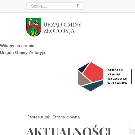
URZĄD GMINY
ZŁOTORYJA
Witamy na stronie
Witamy na stronie
Witamy na stronie
Urzędu Gminy Złotoryja
Urzędu Gminy Złotoryja
Urzędu Gminy Złotoryja
Jesteś tutaj:
Strona główna
AKTUALNOŚCI