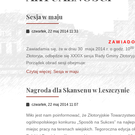
Sesja w maju
czwartek, 22 maj 2014 11:33
Z A W I A D O
00
Zawiadamia się, że w dniu 30 maja 2014 r. o godz. 10
Złotoryja, odbędzie się XXXIX sesja Rady Gminy Złotoryj
Porządek obrad sesji obejmuje:
Czytaj więcej: Sesja w maju
Nagroda dla Skansenu w Leszczynie
czwartek, 22 maj 2014 11:07
Miło jest nam poinformować, że Złotoryjskie Towarzystwo 
ogólnopolskiego konkursu „Sposób na Sukces” na najleps
miejsc pracy na terenach wiejskich. Tegoroczna edycja 