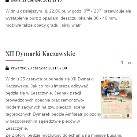
środa, 22 czerwiec 2011 12:16
00
00
W dniu dzisiejszym, tj. 22.06.br. w godz. 9
- 23
przewiduje się
wystąpienie burz z opadami deszczu lokalnie 30 - 40 mm,
możliwe także opady gradu i silny wiatr.
XII Dymarki Kaczawskie
czwartek, 23 czerwiec 2011 07:39
W dniu 25 czerwca br odbedą się XII Dymarki
Kaczawskie. Jak co roku impreza odbywać
będzie się w Leszczynie, Jednak z racji
prowadzonych obecnie prac remontowo-
modernizacyjnych na tzw. piecach, scena
tegorocznych Dymarek będzie Amfiteatr położony
w bezpośrednim sąsiedztwie pieców w
Leszczynie.
Ze Złotoryi będzie mozliwość dojechania na miejsce busami,