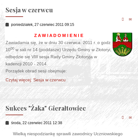
Sesja w czerwcu
poniedziałek, 27 czerwiec 2011 09:15
Z A W I A D O M I E N I E
Zawiadamia się, że w dniu 30 czerwca 2011 r. o godz.
00
10
w sali nr 14 (poddasze) Urzędu Gminy w Złotoryi,
odbędzie się VIII sesja Rady Gminy Złotoryja w
kadencji 2010 - 2014.
Porządek obrad sesji obejmuje:
Czytaj więcej: Sesja w czerwcu
Sukces "Żaka" Gierałtowiec
środa, 22 czerwiec 2011 12:38
Wielką niespodziankę sprawili zawodnicy Uczniowskiego