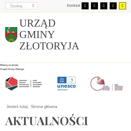
Kontrast
URZĄD
GMINY
ZŁOTORYJA
Witamy na stronie
Witamy na stronie
Witamy na stronie
Urzędu Gminy Złotoryja
Urzędu Gminy Złotoryja
Urzędu Gminy Złotoryja
Jesteś tutaj:
Strona główna
AKTUALNOŚCI