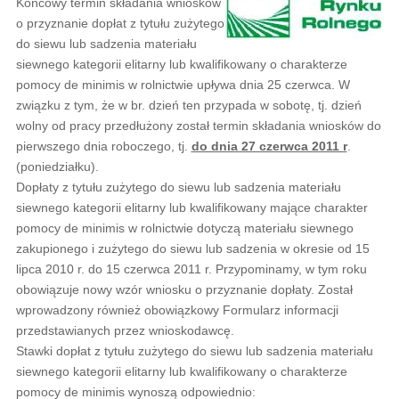
Końcowy termin składania wniosków
o przyznanie dopłat z tytułu zużytego
do siewu lub sadzenia materiału
siewnego kategorii elitarny lub kwalifikowany o charakterze
pomocy de minimis w rolnictwie upływa dnia 25 czerwca. W
związku z tym, że w br. dzień ten przypada w sobotę, tj. dzień
wolny od pracy przedłużony został termin składania wniosków do
pierwszego dnia roboczego, tj.
do dnia 27 czerwca 2011 r
.
(poniedziałku).
Dopłaty z tytułu zużytego do siewu lub sadzenia materiału
siewnego kategorii elitarny lub kwalifikowany mające charakter
pomocy de minimis w rolnictwie dotyczą materiału siewnego
zakupionego i zużytego do siewu lub sadzenia w okresie od 15
lipca 2010 r. do 15 czerwca 2011 r. Przypominamy, w tym roku
obowiązuje nowy wzór wniosku o przyznanie dopłaty. Został
wprowadzony również obowiązkowy Formularz informacji
przedstawianych przez wnioskodawcę.
Stawki dopłat z tytułu zużytego do siewu lub sadzenia materiału
siewnego kategorii elitarny lub kwalifikowany o charakterze
pomocy de minimis wynoszą odpowiednio: