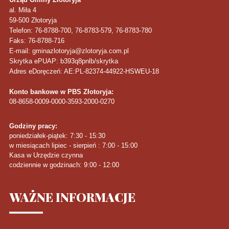
al. Miła 4
59-500
Złotoryja
Telefon
: 76-8788-700, 76-8783-579, 76-8783-780
Faks
: 76-8788-716
E-mail: gminazlotoryja@zlotoryja.com.pl
Skrytka ePUAP: b393q8pnlb/skrytka
Adres eDoręczeń: AE:PL-82374-44922-HSWEU-18
Konto bankowe w PBS Złotoryja:
08-8658-0009-0000-3593-2000-0270
Godziny pracy:
poniedziałek-piątek: 7:30 - 15:30
w miesiącach lipiec - sierpień : 7:00 - 15:00
Kasa w Urzędzie czynna
codziennie w godzinach: 9:00 - 12:00
WAŻNE
INFORMACJE