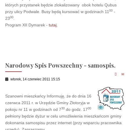
których przystanek będzie zlokalizowany obok hotelu Qubus
00
przy ulicy Podwale. Busy będą kursować w godzinach 11
-
00
23
.
Program XII Dymarek -
tutaj.
Narodowy Spis Powszechny - samospis.
wtorek, 14 czerwiec 2011 15:15
Szanowni mieszkańcy Informuję, że do dnia 16
czerwca 2011 r. w Urzędzie Gminy Złotoryja w
30
00
pokoju nr 11 w godzinach od 7
do godz. 17
pełniony będzie dyżur w celu umożliwienia mieszkańcom gminy
dokonania samospisu przez internet (przy wsparciu pracownika
urzędu). Zapraszamy.