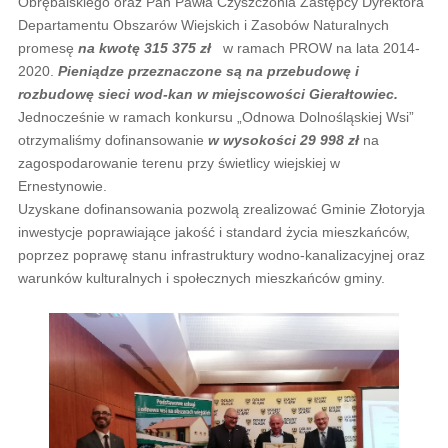
Obrębalskiego oraz Pan Pawła Czyszczonia Zastępcy Dyrektora
Departamentu Obszarów Wiejskich i Zasobów Naturalnych
promesę
na kwotę 315 375 zł
w ramach PROW na lata 2014-
2020.
Pieniądze przeznaczone są na przebudowę i
rozbudowę sieci wod-kan w miejscowości Gierałtowiec.
Jednocześnie w ramach konkursu „Odnowa Dolnośląskiej Wsi”
otrzymaliśmy dofinansowanie
w wysokości 29 998 zł
na
zagospodarowanie terenu przy świetlicy wiejskiej w
Ernestynowie.
Uzyskane dofinansowania pozwolą zrealizować Gminie Złotoryja
inwestycje poprawiające jakość i standard życia mieszkańców,
poprzez poprawę stanu infrastruktury wodno-kanalizacyjnej oraz
warunków kulturalnych i społecznych mieszkańców gminy.