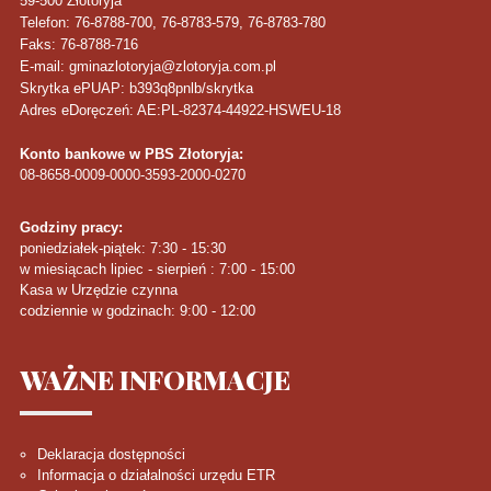
59-500
Złotoryja
Telefon
: 76-8788-700, 76-8783-579, 76-8783-780
Faks
: 76-8788-716
E-mail: gminazlotoryja@zlotoryja.com.pl
Skrytka ePUAP: b393q8pnlb/skrytka
Adres eDoręczeń: AE:PL-82374-44922-HSWEU-18
Konto bankowe w PBS Złotoryja:
08-8658-0009-0000-3593-2000-0270
Godziny pracy:
poniedziałek-piątek: 7:30 - 15:30
w miesiącach lipiec - sierpień : 7:00 - 15:00
Kasa w Urzędzie czynna
codziennie w godzinach: 9:00 - 12:00
WAŻNE
INFORMACJE
Deklaracja dostępności
Informacja o działalności urzędu ETR