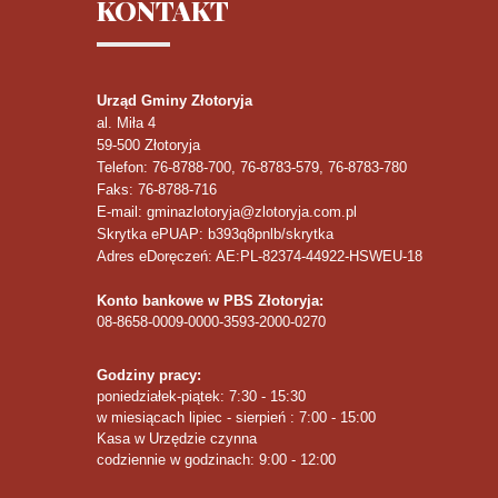
KONTAKT
Urząd Gminy Złotoryja
al. Miła 4
59-500
Złotoryja
Telefon
: 76-8788-700, 76-8783-579, 76-8783-780
Faks
: 76-8788-716
E-mail: gminazlotoryja@zlotoryja.com.pl
Skrytka ePUAP: b393q8pnlb/skrytka
Adres eDoręczeń: AE:PL-82374-44922-HSWEU-18
Konto bankowe w PBS Złotoryja:
08-8658-0009-0000-3593-2000-0270
Godziny pracy:
poniedziałek-piątek: 7:30 - 15:30
w miesiącach lipiec - sierpień : 7:00 - 15:00
Kasa w Urzędzie czynna
codziennie w godzinach: 9:00 - 12:00