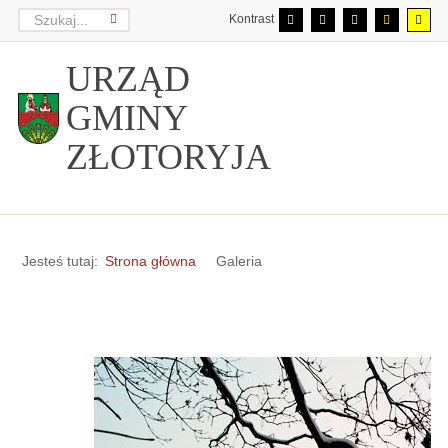
Kontrast
URZĄD
GMINY
ZŁOTORYJA
Jesteś tutaj:
Strona główna
Galeria