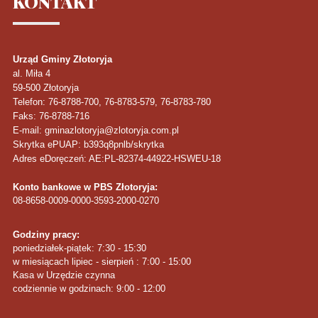
KONTAKT
Urząd Gminy Złotoryja
al. Miła 4
59-500
Złotoryja
Telefon
: 76-8788-700, 76-8783-579, 76-8783-780
Faks
: 76-8788-716
E-mail: gminazlotoryja@zlotoryja.com.pl
Skrytka ePUAP: b393q8pnlb/skrytka
Adres eDoręczeń: AE:PL-82374-44922-HSWEU-18
Konto bankowe w PBS Złotoryja:
08-8658-0009-0000-3593-2000-0270
Godziny pracy:
poniedziałek-piątek: 7:30 - 15:30
w miesiącach lipiec - sierpień : 7:00 - 15:00
Kasa w Urzędzie czynna
codziennie w godzinach: 9:00 - 12:00