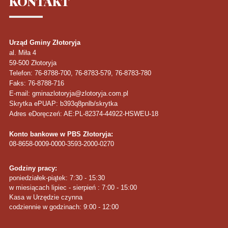
KONTAKT
Urząd Gminy Złotoryja
al. Miła 4
59-500
Złotoryja
Telefon
: 76-8788-700, 76-8783-579, 76-8783-780
Faks
: 76-8788-716
E-mail: gminazlotoryja@zlotoryja.com.pl
Skrytka ePUAP: b393q8pnlb/skrytka
Adres eDoręczeń: AE:PL-82374-44922-HSWEU-18
Konto bankowe w PBS Złotoryja:
08-8658-0009-0000-3593-2000-0270
Godziny pracy:
poniedziałek-piątek: 7:30 - 15:30
w miesiącach lipiec - sierpień : 7:00 - 15:00
Kasa w Urzędzie czynna
codziennie w godzinach: 9:00 - 12:00