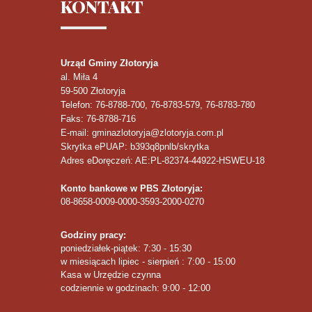
KONTAKT
Urząd Gminy Złotoryja
al. Miła 4
59-500
Złotoryja
Telefon
: 76-8788-700, 76-8783-579, 76-8783-780
Faks
: 76-8788-716
E-mail: gminazlotoryja@zlotoryja.com.pl
Skrytka ePUAP: b393q8pnlb/skrytka
Adres eDoręczeń: AE:PL-82374-44922-HSWEU-18
Konto bankowe w PBS Złotoryja:
08-8658-0009-0000-3593-2000-0270
Godziny pracy:
poniedziałek-piątek: 7:30 - 15:30
w miesiącach lipiec - sierpień : 7:00 - 15:00
Kasa w Urzędzie czynna
codziennie w godzinach: 9:00 - 12:00