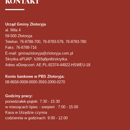
KONTAKT
Urząd Gminy Złotoryja
al. Miła 4
59-500
Złotoryja
Telefon
: 76-8788-700, 76-8783-579, 76-8783-780
Faks
: 76-8788-716
E-mail: gminazlotoryja@zlotoryja.com.pl
Skrytka ePUAP: b393q8pnlb/skrytka
Adres eDoręczeń: AE:PL-82374-44922-HSWEU-18
Konto bankowe w PBS Złotoryja:
08-8658-0009-0000-3593-2000-0270
Godziny pracy:
poniedziałek-piątek: 7:30 - 15:30
w miesiącach lipiec - sierpień : 7:00 - 15:00
Kasa w Urzędzie czynna
codziennie w godzinach: 9:00 - 12:00