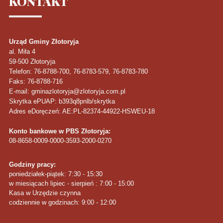
KONTAKT
Urząd Gminy Złotoryja
al. Miła 4
59-500
Złotoryja
Telefon
: 76-8788-700, 76-8783-579, 76-8783-780
Faks
: 76-8788-716
E-mail: gminazlotoryja@zlotoryja.com.pl
Skrytka ePUAP: b393q8pnlb/skrytka
Adres eDoręczeń: AE:PL-82374-44922-HSWEU-18
Konto bankowe w PBS Złotoryja:
08-8658-0009-0000-3593-2000-0270
Godziny pracy:
poniedziałek-piątek: 7:30 - 15:30
w miesiącach lipiec - sierpień : 7:00 - 15:00
Kasa w Urzędzie czynna
codziennie w godzinach: 9:00 - 12:00