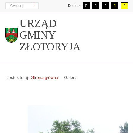
Kontrast
URZĄD
GMINY
ZŁOTORYJA
Jesteś tutaj:
Strona główna
Galeria