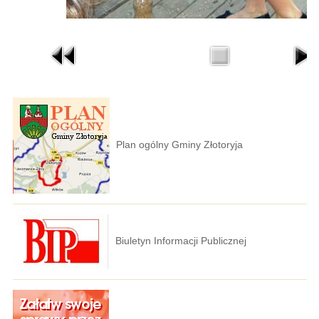
Plan ogólny Gminy Złotoryja
Biuletyn Informacji Publicznej