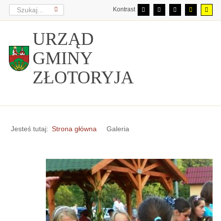
Kontrast
URZĄD
GMINY
ZŁOTORYJA
Jesteś tutaj:
Strona główna
Galeria