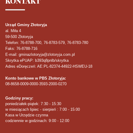
KONTAKT
Urząd Gminy Złotoryja
al. Miła 4
59-500
Złotoryja
Telefon
: 76-8788-700, 76-8783-579, 76-8783-780
Faks
: 76-8788-716
E-mail: gminazlotoryja@zlotoryja.com.pl
Skrytka ePUAP: b393q8pnlb/skrytka
Adres eDoręczeń: AE:PL-82374-44922-HSWEU-18
Konto bankowe w PBS Złotoryja:
08-8658-0009-0000-3593-2000-0270
Godziny pracy:
poniedziałek-piątek: 7:30 - 15:30
w miesiącach lipiec - sierpień : 7:00 - 15:00
Kasa w Urzędzie czynna
codziennie w godzinach: 9:00 - 12:00