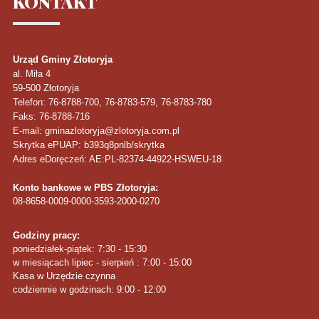
KONTAKT
Urząd Gminy Złotoryja
al. Miła 4
59-500
Złotoryja
Telefon
: 76-8788-700, 76-8783-579, 76-8783-780
Faks
: 76-8788-716
E-mail: gminazlotoryja@zlotoryja.com.pl
Skrytka ePUAP: b393q8pnlb/skrytka
Adres eDoręczeń: AE:PL-82374-44922-HSWEU-18
Konto bankowe w PBS Złotoryja:
08-8658-0009-0000-3593-2000-0270
Godziny pracy:
poniedziałek-piątek: 7:30 - 15:30
w miesiącach lipiec - sierpień : 7:00 - 15:00
Kasa w Urzędzie czynna
codziennie w godzinach: 9:00 - 12:00