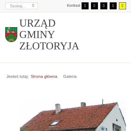
Kontrast
URZĄD
GMINY
ZŁOTORYJA
Jesteś tutaj:
Strona główna
Galeria