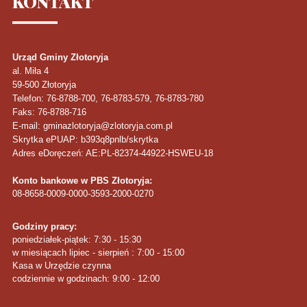
KONTAKT
Urząd Gminy Złotoryja
al. Miła 4
59-500
Złotoryja
Telefon
: 76-8788-700, 76-8783-579, 76-8783-780
Faks
: 76-8788-716
E-mail: gminazlotoryja@zlotoryja.com.pl
Skrytka ePUAP: b393q8pnlb/skrytka
Adres eDoręczeń: AE:PL-82374-44922-HSWEU-18
Konto bankowe w PBS Złotoryja:
08-8658-0009-0000-3593-2000-0270
Godziny pracy:
poniedziałek-piątek: 7:30 - 15:30
w miesiącach lipiec - sierpień : 7:00 - 15:00
Kasa w Urzędzie czynna
codziennie w godzinach: 9:00 - 12:00